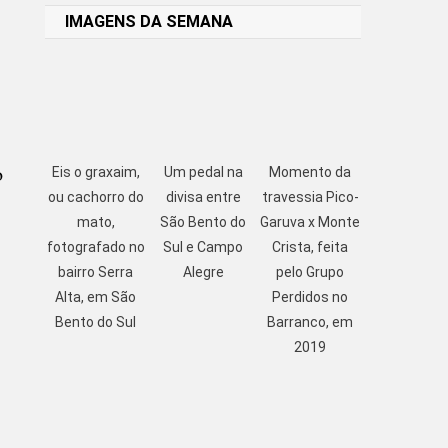
IMAGENS DA SEMANA
o
Eis o graxaim,
Um pedal na
Momento da
ou cachorro do
divisa entre
travessia Pico-
mato,
São Bento do
Garuva x Monte
fotografado no
Sul e Campo
Crista, feita
bairro Serra
Alegre
pelo Grupo
Alta, em São
Perdidos no
Bento do Sul
Barranco, em
2019