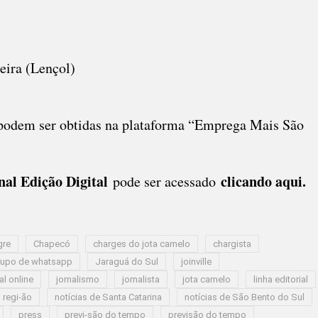
eira (Lençol)
podem ser obtidas na plataforma “Emprega Mais São
al Edição Digital
clicando aqui.
pode ser acessado
gre
Chapecó
charges do jota camelo
chargista
rupo de whatsapp
Jaraguá do Sul
joinville
al online
jornalismo
jornalista
jota camelo
linha editorial
 regi-ão
notícias de Santa Catarina
notícias de São Bento do Sul
press
previ-são do tempo
previsão do tempo