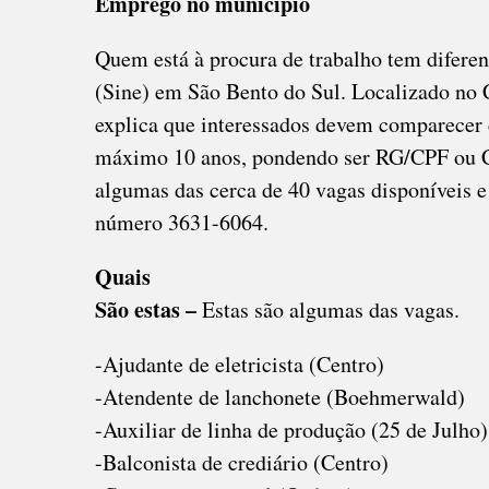
Emprego no município
HOTE
CONF
Quem está à procura de trabalho tem difere
AS
(Sine) em São Bento do Sul. Localizado no 
VAGA
explica que interessados devem comparecer
DO
máximo 10 anos, pondendo ser RG/CPF ou CN
SINE
EM
algumas das cerca de 40 vagas disponíveis e
SÃO
número 3631-6064.
BENT
DO
Quais
SUL
São estas –
Estas são algumas das vagas.
-Ajudante de eletricista (Centro)
-Atendente de lanchonete (Boehmerwald)
-Auxiliar de linha de produção (25 de Julho)
-Balconista de crediário (Centro)