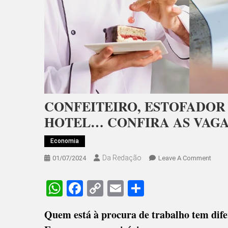
CONFEITEIRO, ESTOFADOR
HOTEL… CONFIRA AS VAGAS
Economia
Da Redação
On
01/07/2024
Leave A Comment
CONFE
ESTO
WhatsApp
Facebook
Copy
Email
Share
DE
Link
MÓVE
Quem está à procura de trabalho tem dife
CAMA
DE