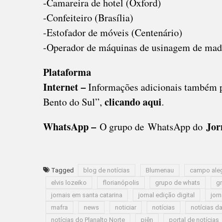
-Camareira de hotel (Oxford)
-Confeiteiro (Brasília)
-Estofador de móveis (Centenário)
-Operador de máquinas de usinagem de mad
Plataforma
Internet –
Informações adicionais também 
clicando aqui
Bento do Sul”,
.
WhatsApp –
Jorn
O grupo de WhatsApp do
Tagged
blog de notícias
Blumenau
campo ale
elvis lozeiko
florianópolis
grupo de whats
g
jornais em santa catarina
jornal edição digital
jorn
mafra
news
noticiar
notícias
notícias da
notícias do Planalto Norte
piên
portal de notícias