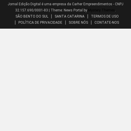
Jornal Edição Digital é uma empresa da Carher Empreendimentos - CNPJ
32.157.690/0001-83
|
Theme: News Portal by
Mystery Themes
.
SÃO BENTO DO SUL
SANTA CATARINA
TERMOS DE USO
POLÍTICA DE PRIVACIDADE
SOBRE NÓS
CONTATE-NOS