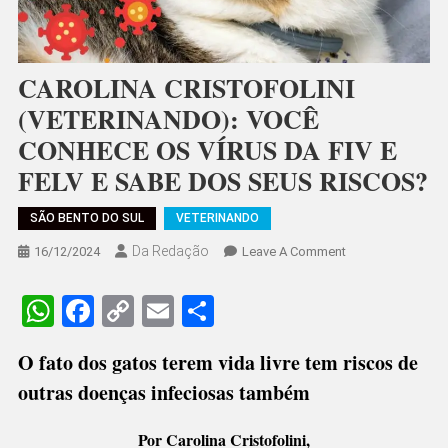
CAROLINA CRISTOFOLINI
(VETERINANDO): VOCÊ
CONHECE OS VÍRUS DA FIV E
FELV E SABE DOS SEUS RISCOS?
SÃO BENTO DO SUL
VETERINANDO
Da Redação
On
16/12/2024
Leave A Comment
CAROLINA
CRISTOFOLINI
WhatsApp
Facebook
Copy
Email
Share
(VETERINANDO):
Link
VOCÊ
O fato dos gatos terem vida livre tem riscos de
CONHECE
outras doenças infeciosas também
OS
VÍRUS
DA
Por Carolina Cristofolini,