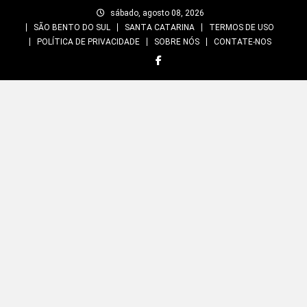
Skip
sábado, agosto 08, 2026
to
SÃO BENTO DO SUL
SANTA CATARINA
TERMOS DE USO
content
POLÍTICA DE PRIVACIDADE
SOBRE NÓS
CONTATE-NOS