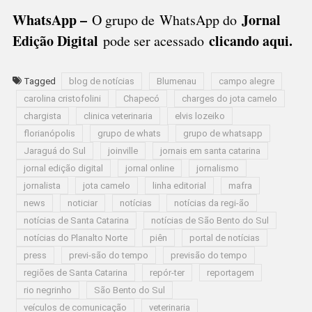
WhatsApp –
Jornal
O grupo de WhatsApp do
Edição Digital
clicando aqui.
pode ser acessado
Tagged
blog de notícias
Blumenau
campo alegre
carolina cristofolini
Chapecó
charges do jota camelo
chargista
clinica veterinaria
elvis lozeiko
florianópolis
grupo de whats
grupo de whatsapp
Jaraguá do Sul
joinville
jornais em santa catarina
jornal edição digital
jornal online
jornalismo
jornalista
jota camelo
linha editorial
mafra
news
noticiar
notícias
notícias da regi-ão
notícias de Santa Catarina
notícias de São Bento do Sul
notícias do Planalto Norte
piên
portal de notícias
press
previ-são do tempo
previsão do tempo
regiões de Santa Catarina
repór-ter
reportagem
rio negrinho
São Bento do Sul
veículos de comunicação
veterinaria