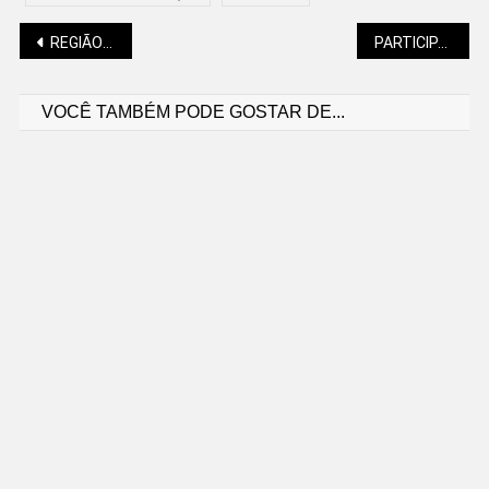
Navegação
REGIÃO TEM MAIS DE 260 VAGAS EM ABERTO VIA SINE
PARTICIPANTES DO PSA DE SÃO BENTO RECEBEM VALORES
VOCÊ TAMBÉM PODE GOSTAR DE...
de
Post