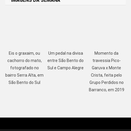
IMAGENS DA SEMANA
Eis o graxaim, ou
Um pedal na divisa
Momento da
cachorro do mato,
entre São Bento do
travessia Pico-
fotografado no
Sul e Campo Alegre
Garuva x Monte
bairro Serra Alta, em
Crista, feita pelo
São Bento do Sul
Grupo Perdidos no
Barranco, em 2019