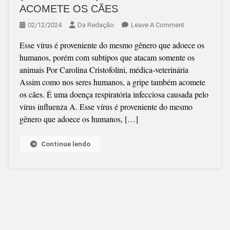
ACOMETE OS CÃES
On
02/12/2024
Da Redação
Leave A Comment
CAROLINA
Esse vírus é proveniente do mesmo gênero que adoece os
CRISTOFOLINI
humanos, porém com subtipos que atacam somente os
(VETERINANDO
animais Por Carolina Cristofolini, médica-veterinária
A
Assim como nos seres humanos, a gripe também acomete
GRIPE
os cães. É uma doença respiratória infecciosa causada pelo
TAMBÉM
vírus influenza A. Esse vírus é proveniente do mesmo
ACOMETE
gênero que adoece os humanos, […]
OS
CÃES
Continue lendo