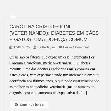
CAROLINA CRISTOFOLINI
(VETERINANDO): DIABETES EM CÃES
E GATOS, UMA DOENÇA COMUM
On
17/02/2025
Da Redação
Leave A Comment
CAROLINA
Quais são os fatores que explicam esse incremento Por
CRISTOFOLINI
Carolina Cristofolini, médica-veterinária O Diabetes
(VETERINANDO
mellitus, uma das doenças endócrinas mais comuns em
DIABETES
gatos e cães, vem experimentando um incremento em sua
EM
ocorrência nos últimos anos, o que pode estar relacionado
CÃES
às melhorias na medicina veterinária (maior número de
E
diagnósticos) e ao aumento na expectativa de […]
GATOS,
UMA
DOENÇA
Continue lendo
COMUM