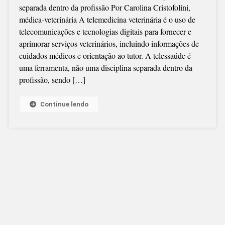
separada dentro da profissão Por Carolina Cristofolini,
(VETERINANDO
médica-veterinária A telemedicina veterinária é o uso de
TELEMEDICINA
telecomunicações e tecnologias digitais para fornecer e
COMO
aprimorar serviços veterinários, incluindo informações de
INOVAÇÃO
cuidados médicos e orientação ao tutor. A telessaúde é
VETERINÁRIA
uma ferramenta, não uma disciplina separada dentro da
profissão, sendo […]
Continue lendo