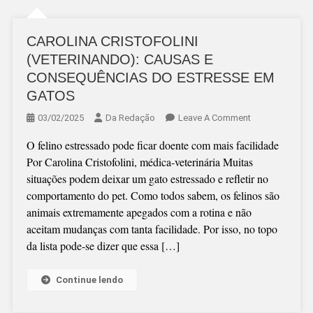
CAROLINA CRISTOFOLINI
(VETERINANDO): CAUSAS E
CONSEQUÊNCIAS DO ESTRESSE EM
GATOS
On
03/02/2025
Da Redação
Leave A Comment
CAROLINA
O felino estressado pode ficar doente com mais facilidade
CRISTOFOLINI
Por Carolina Cristofolini, médica-veterinária Muitas
(VETERINANDO
situações podem deixar um gato estressado e refletir no
CAUSAS
comportamento do pet. Como todos sabem, os felinos são
E
animais extremamente apegados com a rotina e não
CONSEQUÊNCI
aceitam mudanças com tanta facilidade. Por isso, no topo
DO
da lista pode-se dizer que essa […]
ESTRESSE
EM
GATOS
Continue lendo