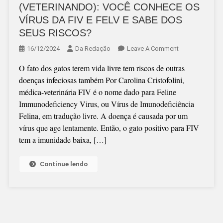
(VETERINANDO): VOCÊ CONHECE OS
VÍRUS DA FIV E FELV E SABE DOS
SEUS RISCOS?
On
16/12/2024
Da Redação
Leave A Comment
CAROLINA
O fato dos gatos terem vida livre tem riscos de outras
CRISTOFOLINI
doenças infeciosas também Por Carolina Cristofolini,
(VETERINANDO
médica-veterinária FIV é o nome dado para Feline
VOCÊ
Immunodeficiency Virus, ou Vírus de Imunodeficiência
CONHECE
Felina, em tradução livre. A doença é causada por um
OS
vírus que age lentamente. Então, o gato positivo para FIV
VÍRUS
tem a imunidade baixa, […]
DA
FIV
E
Continue lendo
FELV
E
SABE
DOS
SEUS