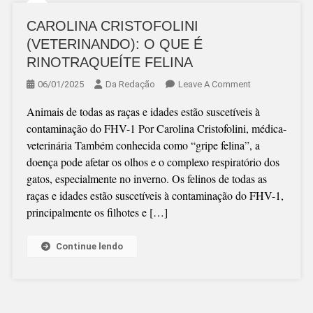
CAROLINA CRISTOFOLINI
(VETERINANDO): O QUE É
RINOTRAQUEÍTE FELINA
On
06/01/2025
Da Redação
Leave A Comment
CAROLINA
Animais de todas as raças e idades estão suscetíveis à
CRISTOFOLINI
contaminação do FHV-1 Por Carolina Cristofolini, médica-
(VETERINANDO
veterinária Também conhecida como “gripe felina”, a
O
doença pode afetar os olhos e o complexo respiratório dos
QUE
gatos, especialmente no inverno. Os felinos de todas as
É
raças e idades estão suscetíveis à contaminação do FHV-1,
RINOTRAQUEÍ
principalmente os filhotes e […]
FELINA
Continue lendo