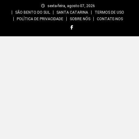
Skip
sexta-feira, agosto 07, 2026
to
SÃO BENTO DO SUL
SANTA CATARINA
TERMOS DE USO
content
POLÍTICA DE PRIVACIDADE
SOBRE NÓS
CONTATE-NOS