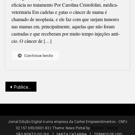
eficácia no tratamento Por Carolina Cristofolini, médica-
(VETERINANDO
veterinária Em cadelas e gatas o câncer de mama é
OUTUBRO
chamado de neoplasia, e ele faz com que surjam tumores
ROSA
nas mamas em, principalmente, aquelas que não foram
E
castradas e que receberam por muito tempo injeções anti-
A
cio. O câncer de […]
PREVENÇÃO
DO
CÂNCER
Continue lendo
DE
MAMA
EM
ANIMAIS
Navegação
Publicações mais antigas
por
Jornal Edição Digital é uma empresa da Carher Empreendimentos - CNPJ
32.157.690/0001-83
|
Theme: News Portal by
Mystery Themes
.
SÃO BENTO DO SUL
SANTA CATARINA
TERMOS DE USO