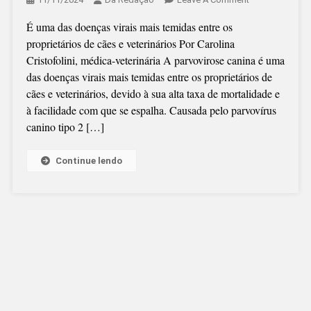
CAROLINA
É uma das doenças virais mais temidas entre os
CRISTOFOLINI
proprietários de cães e veterinários Por Carolina
(VETERINANDO
Cristofolini, médica-veterinária A parvovirose canina é uma
VOCÊ
das doenças virais mais temidas entre os proprietários de
SABE
cães e veterinários, devido à sua alta taxa de mortalidade e
O
à facilidade com que se espalha. Causada pelo parvovírus
QUE
canino tipo 2 […]
É
PARVOVIROSE
CANINA?
Continue lendo