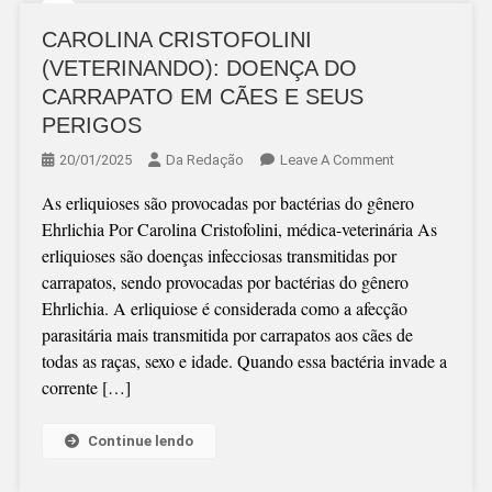
CAROLINA CRISTOFOLINI
(VETERINANDO): DOENÇA DO
CARRAPATO EM CÃES E SEUS
PERIGOS
On
20/01/2025
Da Redação
Leave A Comment
CAROLINA
As erliquioses são provocadas por bactérias do gênero
CRISTOFOLINI
Ehrlichia Por Carolina Cristofolini, médica-veterinária As
(VETERINANDO
erliquioses são doenças infecciosas transmitidas por
DOENÇA
carrapatos, sendo provocadas por bactérias do gênero
DO
Ehrlichia. A erliquiose é considerada como a afecção
CARRAPATO
parasitária mais transmitida por carrapatos aos cães de
EM
todas as raças, sexo e idade. Quando essa bactéria invade a
CÃES
corrente […]
E
SEUS
PERIGOS
Continue lendo