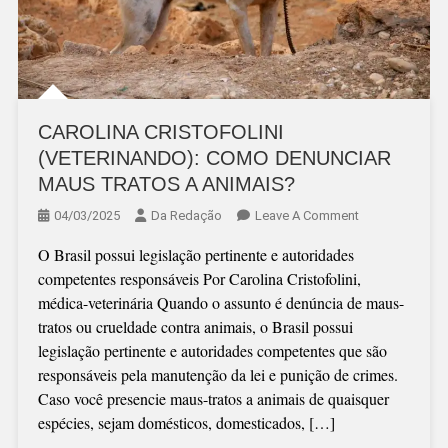
CAROLINA CRISTOFOLINI
(VETERINANDO): COMO DENUNCIAR
MAUS TRATOS A ANIMAIS?
On
04/03/2025
Da Redação
Leave A Comment
CAROLINA
O Brasil possui legislação pertinente e autoridades
CRISTOFOLINI
competentes responsáveis Por Carolina Cristofolini,
(VETERINANDO
médica-veterinária Quando o assunto é denúncia de maus-
COMO
tratos ou crueldade contra animais, o Brasil possui
DENUNCIAR
legislação pertinente e autoridades competentes que são
MAUS
responsáveis pela manutenção da lei e punição de crimes.
TRATOS
Caso você presencie maus-tratos a animais de quaisquer
A
espécies, sejam domésticos, domesticados, […]
ANIMAIS?