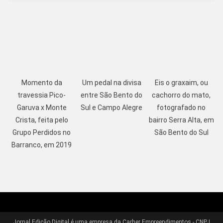
Momento da
Um pedal na divisa
Eis o graxaim, ou
travessia Pico-
entre São Bento do
cachorro do mato,
Garuva x Monte
Sul e Campo Alegre
fotografado no
Crista, feita pelo
bairro Serra Alta, em
Grupo Perdidos no
São Bento do Sul
Barranco, em 2019
Jornal Edição Digital é uma empresa da Carher Empreendimentos - CNPJ