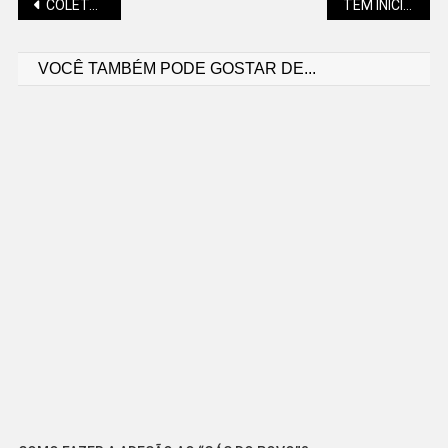
Navegação
COLETA SELETIVA EM SÃO BENTO COM NOVO MODELO
TEM INÍCIO A 20ª LEGISLATURA DE SÃO BENTO DO SUL
VOCÊ TAMBÉM PODE GOSTAR DE...
de
Post