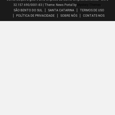
32.157.690/0001-83
|
Theme: News Portal by
Mystery Themes
.
SÃO BENTO DO SUL
SANTA CATARINA
TERMOS DE USO
POLÍTICA DE PRIVACIDADE
SOBRE NÓS
CONTATE-NOS