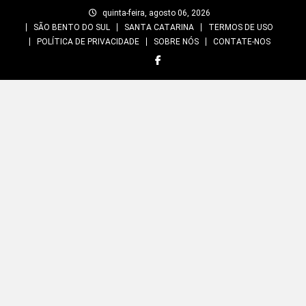
Skip
quinta-feira, agosto 06, 2026
to
SÃO BENTO DO SUL
SANTA CATARINA
TERMOS DE USO
content
POLÍTICA DE PRIVACIDADE
SOBRE NÓS
CONTATE-NOS