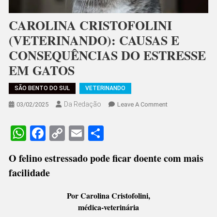
CAROLINA CRISTOFOLINI
(VETERINANDO): CAUSAS E
CONSEQUÊNCIAS DO ESTRESSE
EM GATOS
SÃO BENTO DO SUL
VETERINANDO
Da Redação
On
03/02/2025
Leave A Comment
CAROLINA
CRISTOFOLINI
WhatsApp
Facebook
Copy
Email
Share
(VETERINANDO):
Link
CAUSAS
O felino estressado pode ficar doente com mais
E
facilidade
CONSEQUÊNCIA
DO
ESTRESSE
Por Carolina Cristofolini,
EM
médica-veterinária
GATOS