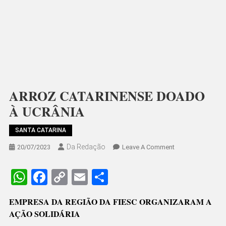
ARROZ CATARINENSE DOADO
À UCRÂNIA
SANTA CATARINA
Da Redação
On
20/07/2023
Leave A Comment
ARROZ
CATARINENSE
WhatsApp
Facebook
Copy
Email
Share
DOADO
Link
À
EMPRESA DA REGIÃO DA FIESC ORGANIZARAM A
UCRÂNIA
AÇÃO SOLIDÁRIA