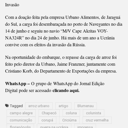
Invasão
Com a doação feita pela empresa Urbano Alimentos, de Jaraguá
do Sul, a carga foi desembaraçada no porto de Navegantes no dia
14 de junho e seguiu no navio “M/V Cape Akritas VOY-
NA324R” no dia 24 de junho. Há mais de um ano a Ucrânia
convive com os efeitos da invasão da Rússia.
Na oportunidade do embarque, o repasse da carga de arroz foi
feito pelo diretor da Urbano, Jaime Franzner, juntamente com
Cristiano Korb, do Departamento de Exportações da empresa.
WhatsApp –
O grupo de WhatsApp do Jornal Edição
clicando aqui.
Digital pode ser acessado
Tagged
arroz urbano
artigo
Blumenau
campo alegre
Chapecó
coluna
colunista
comunicação
corupá
Criciúma
cruz vermelha
florianópolis
guerra na ucrânia
imprensa