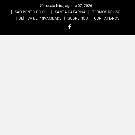
Skip
sexta-feira, agosto 07, 2026
to
SÃO BENTO DO SUL
SANTA CATARINA
TERMOS DE USO
content
POLÍTICA DE PRIVACIDADE
SOBRE NÓS
CONTATE-NOS