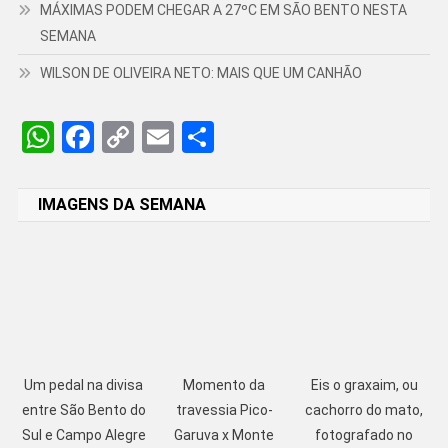
MÁXIMAS PODEM CHEGAR A 27ºC EM SÃO BENTO NESTA
SEMANA
WILSON DE OLIVEIRA NETO: MAIS QUE UM CANHÃO
WhatsApp
Facebook
Copy
Email
Share
Link
IMAGENS DA SEMANA
Um pedal na divisa
Momento da
Eis o graxaim, ou
entre São Bento do
travessia Pico-
cachorro do mato,
Sul e Campo Alegre
Garuva x Monte
fotografado no