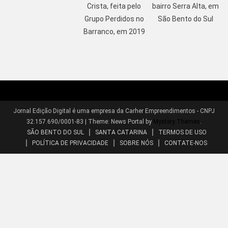
Crista, feita pelo
bairro Serra Alta, em
Grupo Perdidos no
São Bento do Sul
Barranco, em 2019
Jornal Edição Digital é uma empresa da Carher Empreendimentos - CNPJ
32.157.690/0001-83
|
Theme: News Portal by
Mystery Themes
.
SÃO BENTO DO SUL
SANTA CATARINA
TERMOS DE USO
POLÍTICA DE PRIVACIDADE
SOBRE NÓS
CONTATE-NOS