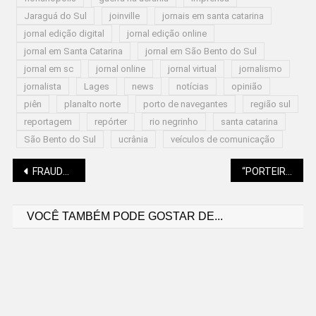
Jaraguá do Sul
joinville
jornais em santa catarina
jornal edição digital
jornal edição online
jornal em Santa Catarina
jornal em São Bento do Sul
jornal em sc
jornal online
jornal virtual
jornalismo
jornalista
Lages
news
notícias
opinião
piên
planalto norte
porto de navegantes
região sul
reportagem
repórter
rio negrinho
santa catarina
São Bento do Sul
ucrânia
veículos de comunicação
Navegação
FRAUDE DOS RESPIRADORES: MPSC ENTRA COM AÇÃO CONTRA RESPONSÁVEIS PELAS COMPRAS
“PORTEIRA ABERTA” BENEFICIA PRODUTORES RURAIS
VOCÊ TAMBÉM PODE GOSTAR DE...
de
Post