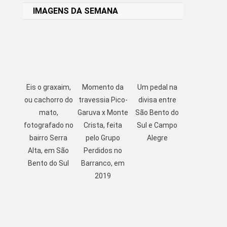
IMAGENS DA SEMANA
Eis o graxaim,
Momento da
Um pedal na
ou cachorro do
travessia Pico-
divisa entre
mato,
Garuva x Monte
São Bento do
fotografado no
Crista, feita
Sul e Campo
bairro Serra
pelo Grupo
Alegre
Alta, em São
Perdidos no
Bento do Sul
Barranco, em
2019