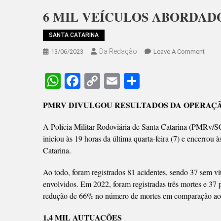
6 MIL VEÍCULOS ABORDADO
SANTA CATARINA
Da Redação
On
13/06/2023
Leave A Comment
6
MIL
WhatsApp
Facebook
Copy
Email
Share
VEÍC
Link
ABO
PMRV DIVULGOU RESULTADOS DA OPERAÇÃ
NO
FERIA
A Polícia Militar Rodoviária de Santa Catarina (PMRv/S
EM
iniciou às 19 horas da última quarta-feira (7) e encerrou 
SC
Catarina.
Ao todo, foram registrados 81 acidentes, sendo 37 sem vít
envolvidos. Em 2022, foram registradas três mortes e 37 
redução de 66% no número de mortes em comparação ao 
1,4 MIL AUTUAÇÕES