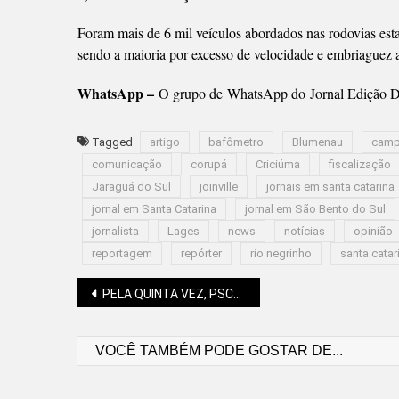
Foram mais de 6 mil veículos abordados nas rodovias estad
sendo a maioria por excesso de velocidade e embriaguez a
WhatsApp –
O grupo de WhatsApp do Jornal Edição Di
Tagged
artigo
bafômetro
Blumenau
camp
comunicação
corupá
Criciúma
fiscalização
Jaraguá do Sul
joinville
jornais em santa catarina
jornal em Santa Catarina
jornal em São Bento do Sul
jornalista
Lages
news
notícias
opinião
reportagem
repórter
rio negrinho
santa catar
Navegação
PELA QUINTA VEZ, PSCHEIDT FATURA A VOLTA A SC
VOCÊ TAMBÉM PODE GOSTAR DE...
de