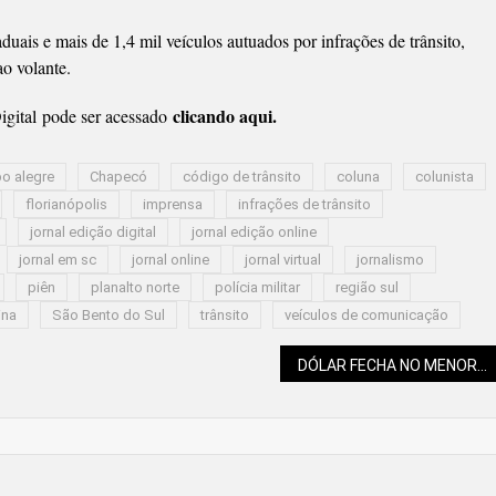
uais e mais de 1,4 mil veículos autuados por infrações de trânsito,
o volante.
clicando aqui.
gital pode ser acessado
o alegre
Chapecó
código de trânsito
coluna
colunista
florianópolis
imprensa
infrações de trânsito
jornal edição digital
jornal edição online
jornal em sc
jornal online
jornal virtual
jornalismo
piên
planalto norte
polícia militar
região sul
ina
São Bento do Sul
trânsito
veículos de comunicação
DÓLAR FECHA NO MENOR NÍVEL EM UM ANO