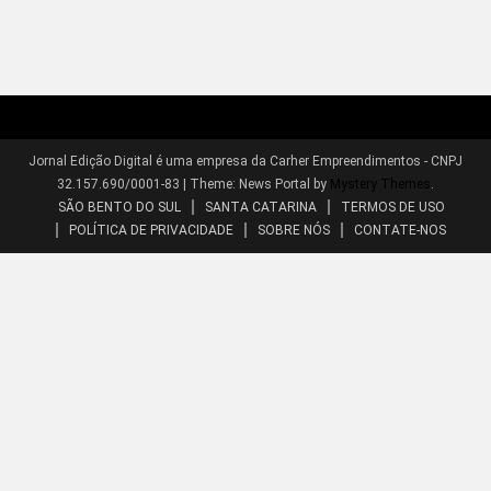
Jornal Edição Digital é uma empresa da Carher Empreendimentos - CNPJ
32.157.690/0001-83
|
Theme: News Portal by
Mystery Themes
.
SÃO BENTO DO SUL
SANTA CATARINA
TERMOS DE USO
POLÍTICA DE PRIVACIDADE
SOBRE NÓS
CONTATE-NOS