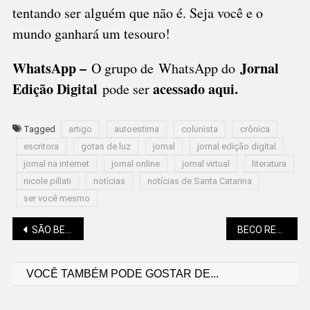
tentando ser alguém que não é. Seja você e o
mundo ganhará um tesouro!
WhatsApp –
Jornal
O grupo de WhatsApp do
Edição Digital
acessado aqui
.
pode ser
Tagged
artigo
autoestima
colunista
crônica
escritora
gotas de luz
jornal
jornal edição digital
jornal na internet
jornal online
jornal virtual
literatura
nicole pillati
notícias
notícias de Santa Catarina
ser você mesmo
Navegação
SÃO BENTO PROMOVE MUTIRÃO DE VACINAÇÃO PARA GRUPOS PRIORITÁRIOS
BECO RECEBE ACÚSTICO, BANDAS E ELIMINATÓRIA DO CAMPEONATO DE KARAOKÊ
VOCÊ TAMBÉM PODE GOSTAR DE...
de