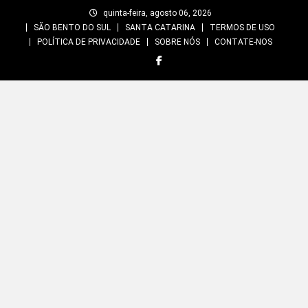
Skip
quinta-feira, agosto 06, 2026
to
SÃO BENTO DO SUL
SANTA CATARINA
TERMOS DE USO
content
POLÍTICA DE PRIVACIDADE
SOBRE NÓS
CONTATE-NOS