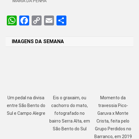
MARIA DA PENHA
WhatsApp
Facebook
Copy
Email
Share
Link
IMAGENS DA SEMANA
Um pedal na divisa
Eis o graxaim, ou
Momento da
entre São Bento do
cachorro do mato,
travessia Pico-
Sul e Campo Alegre
fotografado no
Garuva x Monte
bairro Serra Alta, em
Crista, feita pelo
São Bento do Sul
Grupo Perdidos no
Barranco, em 2019