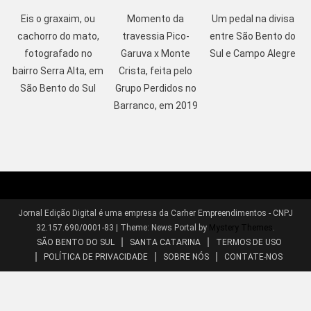
Eis o graxaim, ou
Momento da
Um pedal na divisa
cachorro do mato,
travessia Pico-
entre São Bento do
fotografado no
Garuva x Monte
Sul e Campo Alegre
bairro Serra Alta, em
Crista, feita pelo
São Bento do Sul
Grupo Perdidos no
Barranco, em 2019
Jornal Edição Digital é uma empresa da Carher Empreendimentos - CNPJ
32.157.690/0001-83
|
Theme: News Portal by
Mystery Themes
.
SÃO BENTO DO SUL
SANTA CATARINA
TERMOS DE USO
POLÍTICA DE PRIVACIDADE
SOBRE NÓS
CONTATE-NOS