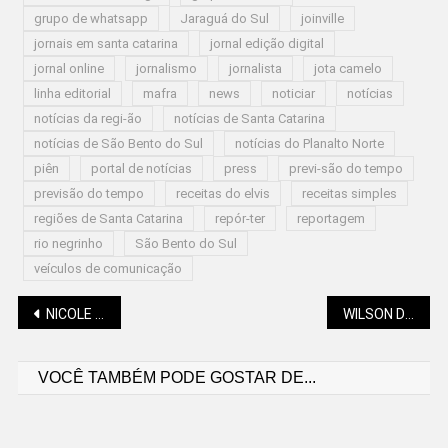
grupo de whatsapp
Jaraguá do Sul
joinville
jornais em santa catarina
jornal edição digital
jornal online
jornalismo
jornalista
jota camelo
linha editorial
mafra
news
noticiar
notícias
notícias da regi-ão
notícias de Santa Catarina
notícias de São Bento do Sul
notícias do Planalto Norte
piên
portal de notícias
press
previ-são do tempo
previsão do tempo
receitas do elvis
receitas simples
regiões de Santa Catarina
repór-ter
reportagem
rio negrinho
São Bento do Sul
veículos de comunicação
Navegação
NICOLE PILLATI (GOTAS DE LUZ): A CAPACIDADE DE SE COLOCAR NO LUGAR DO OUTRO
WILSON DE OLIVEIRA NETO (A HISTORICIDADE DAS COISAS): THE THANKSGIVING DAY
VOCÊ TAMBÉM PODE GOSTAR DE...
de