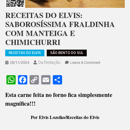
RECEITAS DO ELVIS:
SABOROSÍSSIMA FRALDINHA
COM MANTEIGA E
CHIMICHURRI
RECEITAS DO ELVIS
SÃO BENTO DO SUL
Da Redação
On
28/11/2024
Leave A Comment
RECEITAS
DO
WhatsApp
Facebook
Copy
Email
Share
ELVIS:
Link
SABOROSÍSSIMA
Esta carne feita no forno fica simplesmente
FRALDINHA
magnífica!!!
COM
MANTEIGA
E
Por Elvis Lozeiko/Receitas do Elvis
CHIMICHURRI