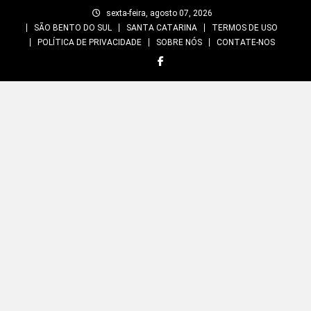
Skip
sexta-feira, agosto 07, 2026
to
SÃO BENTO DO SUL
SANTA CATARINA
TERMOS DE USO
content
POLÍTICA DE PRIVACIDADE
SOBRE NÓS
CONTATE-NOS