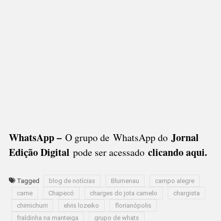
WhatsApp –
Jornal
O grupo de WhatsApp do
Edição Digital
clicando aqui.
pode ser acessado
Tagged
blog de notícias
Blumenau
campo alegre
carne
Chapecó
charges do jota camelo
chargista
chimichurri
elvis lozeiko
florianópolis
fraldinha na manteiga
grupo de whats