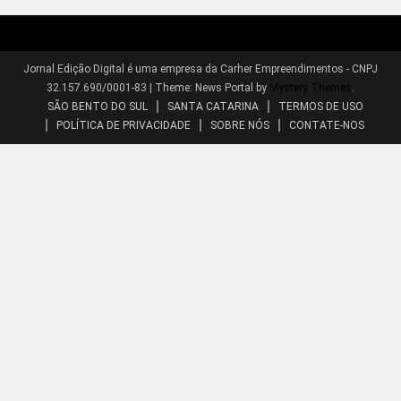
Jornal Edição Digital é uma empresa da Carher Empreendimentos - CNPJ
32.157.690/0001-83
|
Theme: News Portal by
Mystery Themes
.
SÃO BENTO DO SUL
SANTA CATARINA
TERMOS DE USO
POLÍTICA DE PRIVACIDADE
SOBRE NÓS
CONTATE-NOS