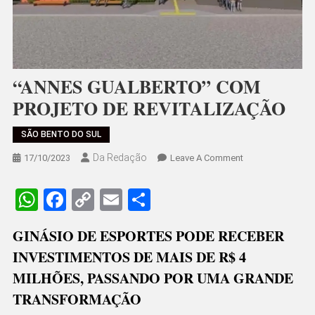
“ANNES GUALBERTO” COM
PROJETO DE REVITALIZAÇÃO
SÃO BENTO DO SUL
Da Redação
On
17/10/2023
Leave A Comment
“ANNES
GUALBERTO”
WhatsApp
Facebook
Copy
Email
Share
COM
Link
PROJETO
GINÁSIO DE ESPORTES PODE RECEBER
DE
INVESTIMENTOS DE MAIS DE R$ 4
REVITALIZAÇÃO
MILHÕES, PASSANDO POR UMA GRANDE
TRANSFORMAÇÃO