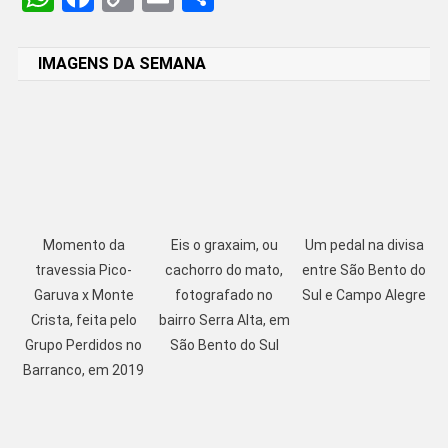
Link
IMAGENS DA SEMANA
Momento da
Eis o graxaim, ou
Um pedal na divisa
travessia Pico-
cachorro do mato,
entre São Bento do
Garuva x Monte
fotografado no
Sul e Campo Alegre
Crista, feita pelo
bairro Serra Alta, em
Grupo Perdidos no
São Bento do Sul
Barranco, em 2019