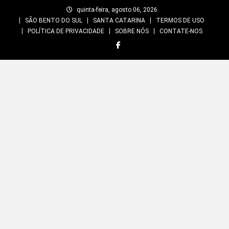
Skip
quinta-feira, agosto 06, 2026
to
SÃO BENTO DO SUL
SANTA CATARINA
TERMOS DE USO
content
POLÍTICA DE PRIVACIDADE
SOBRE NÓS
CONTATE-NOS