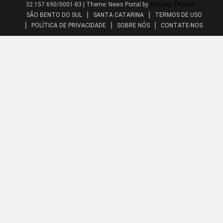
32.157.690/0001-83
|
Theme: News Portal by
Mystery Themes
.
SÃO BENTO DO SUL
SANTA CATARINA
TERMOS DE USO
POLÍTICA DE PRIVACIDADE
SOBRE NÓS
CONTATE-NOS