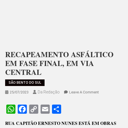
RECAPEAMENTO ASFÁLTICO
EM FASE FINAL, EM VIA
CENTRAL
SÃO BENTO DO SUL
Da Redação
On
25/07/2023
Leave A Comment
RECAPEAMENTO
ASFÁLTICO
WhatsApp
Facebook
Copy
Email
Share
EM
Link
FASE
RUA CAPITÃO ERNESTO NUNES ESTÁ EM OBRAS
FINAL,