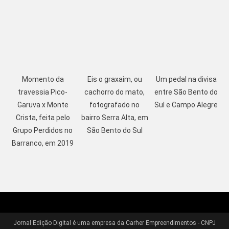
Momento da
Eis o graxaim, ou
Um pedal na divisa
travessia Pico-
cachorro do mato,
entre São Bento do
Garuva x Monte
fotografado no
Sul e Campo Alegre
Crista, feita pelo
bairro Serra Alta, em
Grupo Perdidos no
São Bento do Sul
Barranco, em 2019
Jornal Edição Digital é uma empresa da Carher Empreendimentos - CNPJ