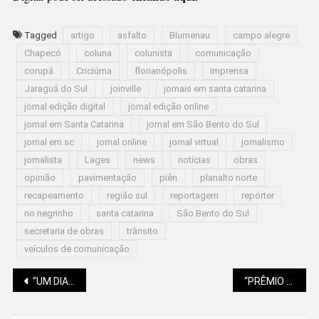
Tagged
artigo
asfalto
Blumenau
campo alegre
Chapecó
coluna
colunista
comunicação
corupá
Criciúma
florianópolis
imprensa
Jaraguá do Sul
joinville
jornais em santa catarina
jornal edição digital
jornal edição online
jornal em Santa Catarina
jornal em São Bento do Sul
jornal em sc
jornal online
jornal virtual
jornalismo
jornalista
Lages
news
notícias
obras
opinião
pavimentação
piên
planalto norte
recapeamento
região sul
reportagem
repórter
rio negrinho
santa catarina
São Bento do Sul
secretaria de obras
trânsito
veículos de comunicação
Navegação
“UM DIA NO PARQUE” NA PROMOSUL
“PRÊMIO EDUCAR” EM SÃO BENTO COM INSCRIÇÕES ABERTAS