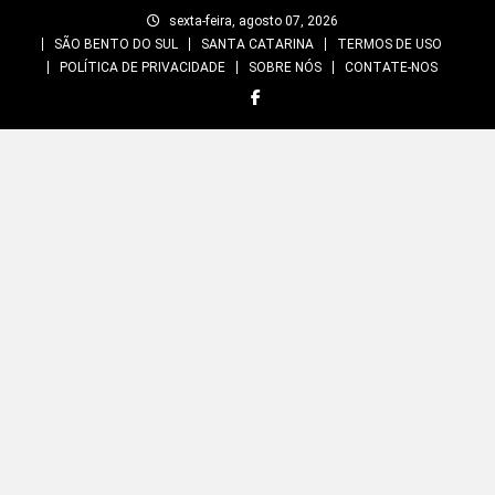
Skip
sexta-feira, agosto 07, 2026
to
SÃO BENTO DO SUL
SANTA CATARINA
TERMOS DE USO
content
POLÍTICA DE PRIVACIDADE
SOBRE NÓS
CONTATE-NOS