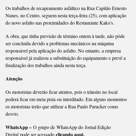
EM
Os trabalhos de recapeamento asfáltico na Rua Capitão Ernesto
VIA
Nunes, no Centro, seguem nesta terça-feira (25), com aplicação
CENTRAL
do novo asfalto nas proximidades do Restaurante Kako’s.
A obra, que tinha previsão de término ontem à tarde, não pôde
ser concluída devido a problemas mecânicos na máquina
responsável pela aplicação do asfalto. No entanto, a empresa
responsável já realizou a substituição do equipamento e prevê a
finalização dos trabalhos ainda nesta terça.
Atenção
Os motoristas deverão ficar atentos, pois o trânsito no local
poderá ficar em meia pista ou interditado. Em alguns momentos
os motoristas terão que utilizar a Rua Paulo Parucker como
desvio.
WhatsApp –
O grupo de WhatsApp do Jornal Edição
clicando aqui.
Digital pode ser acessado