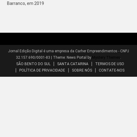
Barranco, em 2019
Jornal Edição Digital é uma empresa da Carher Empreendimentos - CNPJ
32.157.690/0001-83
|
Theme: News Portal by
Mystery Themes
.
SÃO BENTO DO SUL
SANTA CATARINA
TERMOS DE USO
POLÍTICA DE PRIVACIDADE
SOBRE NÓS
CONTATE-NOS