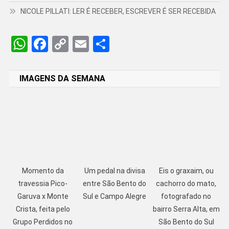
NICOLE PILLATI: LER É RECEBER, ESCREVER É SER RECEBIDA
WhatsApp
Facebook
Copy
Email
Share
Link
IMAGENS DA SEMANA
Momento da
Um pedal na divisa
Eis o graxaim, ou
travessia Pico-
entre São Bento do
cachorro do mato,
Garuva x Monte
Sul e Campo Alegre
fotografado no
Crista, feita pelo
bairro Serra Alta, em
Grupo Perdidos no
São Bento do Sul