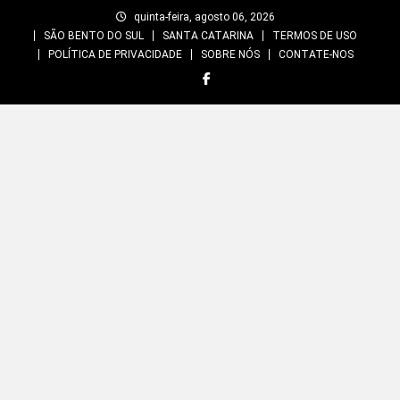
Skip
quinta-feira, agosto 06, 2026
to
SÃO BENTO DO SUL
SANTA CATARINA
TERMOS DE USO
content
POLÍTICA DE PRIVACIDADE
SOBRE NÓS
CONTATE-NOS