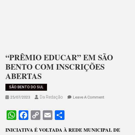
“PRÊMIO EDUCAR” EM SÃO
BENTO COM INSCRIÇÕES
ABERTAS
SÃO BENTO DO SUL
Da Redação
On
25/07/2023
Leave A Comment
“PRÊMIO
EDUCAR”
WhatsApp
Facebook
Copy
Email
Share
EM
Link
SÃO
INICIATIVA É VOLTADA À REDE MUNICIPAL DE
BENTO