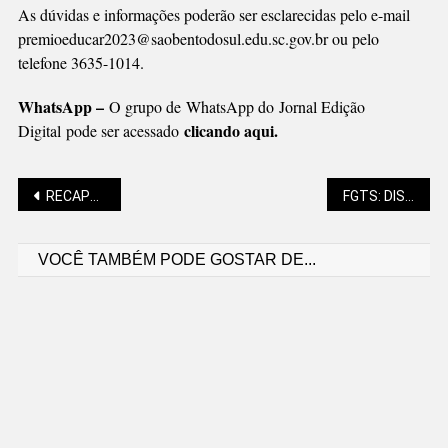
As dúvidas e informações poderão ser esclarecidas pelo e-mail
premioeducar2023@saobentodosul.edu.sc.gov.br ou pelo
telefone 3635-1014.
WhatsApp –
O grupo de WhatsApp do Jornal Edição
clicando aqui.
Digital pode ser acessado
Navegação
RECAPEAMENTO ASFÁLTICO EM FASE FINAL, EM VIA CENTRAL
FGTS: DISTRIBUIÇÃO DE R$ 12,7 BILHÕES É APROVADA
VOCÊ TAMBÉM PODE GOSTAR DE...
de
Post