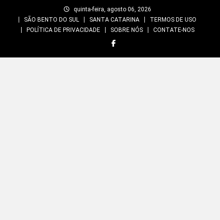
Skip
quinta-feira, agosto 06, 2026
to
SÃO BENTO DO SUL
SANTA CATARINA
TERMOS DE USO
content
POLÍTICA DE PRIVACIDADE
SOBRE NÓS
CONTATE-NOS