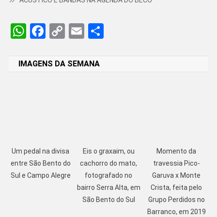
WhatsApp
Facebook
Copy
Email
Share
Link
IMAGENS DA SEMANA
Um pedal na divisa
Eis o graxaim, ou
Momento da
entre São Bento do
cachorro do mato,
travessia Pico-
Sul e Campo Alegre
fotografado no
Garuva x Monte
bairro Serra Alta, em
Crista, feita pelo
São Bento do Sul
Grupo Perdidos no
Barranco, em 2019