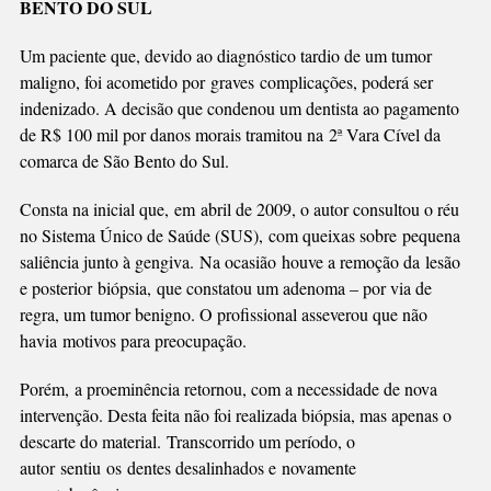
BENTO DO SUL
PODERÁ
PAGAR
Um paciente que, devido ao diagnóstico tardio de um tumor
R$
maligno, foi acometido por graves complicações, poderá ser
100
indenizado. A decisão que condenou um dentista ao pagamento
MIL
de R$ 100 mil por danos morais tramitou na 2ª Vara Cível da
EM
comarca de São Bento do Sul.
INDENIZAÇÃO
Consta na inicial que, em abril de 2009, o autor consultou o réu
no Sistema Único de Saúde (SUS), com queixas sobre pequena
saliência junto à gengiva. Na ocasião houve a remoção da lesão
e posterior biópsia, que constatou um adenoma – por via de
regra, um tumor benigno. O profissional asseverou que não
havia motivos para preocupação.
Porém, a proeminência retornou, com a necessidade de nova
intervenção. Desta feita não foi realizada biópsia, mas apenas o
descarte do material. Transcorrido um período, o
autor sentiu os dentes desalinhados e novamente