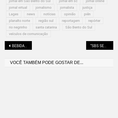
jornal em São Bento do Sul
jornal em sc
jornal online
jornal virtual
jornalismo
jornalista
justiça
Lages
news
notícias
opinião
piên
planalto norte
região sul
reportagem
repórter
rio negrinho
santa catarina
São Bento do Sul
veículos de comunicação
Navegação
BEBIDAS ALCOÓLICAS, CIGARROS E OUTROS ITENS DEVEM TER “IMPOSTO SELETIVO”
“SBS SEMPRE LIMPA” COM DATA MARCADA
VOCÊ TAMBÉM PODE GOSTAR DE...
de
Post