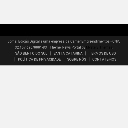
Jornal Edição Digital é uma empresa da Carher Empreendimentos - CNPJ
32.157.690/0001-83
|
Theme: News Portal by
Mystery Themes
.
SÃO BENTO DO SUL
SANTA CATARINA
TERMOS DE USO
POLÍTICA DE PRIVACIDADE
SOBRE NÓS
CONTATE-NOS