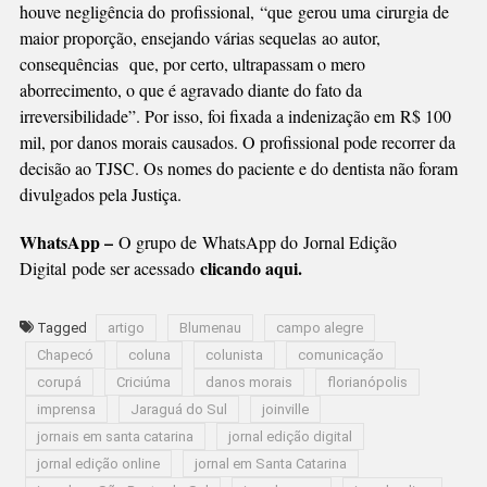
houve negligência do profissional, “que gerou uma cirurgia de
maior proporção, ensejando várias sequelas ao autor,
consequências que, por certo, ultrapassam o mero
aborrecimento, o que é agravado diante do fato da
irreversibilidade”. Por isso, foi fixada a indenização em R$ 100
mil, por danos morais causados. O profissional pode recorrer da
decisão ao TJSC. Os nomes do paciente e do dentista não foram
divulgados pela Justiça.
WhatsApp –
O grupo de WhatsApp do Jornal Edição
clicando aqui.
Digital pode ser acessado
Tagged
artigo
Blumenau
campo alegre
Chapecó
coluna
colunista
comunicação
corupá
Criciúma
danos morais
florianópolis
imprensa
Jaraguá do Sul
joinville
jornais em santa catarina
jornal edição digital
jornal edição online
jornal em Santa Catarina