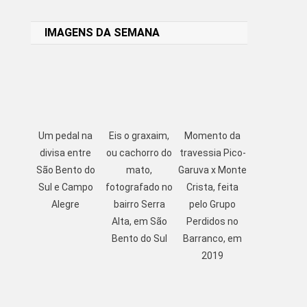
Link
IMAGENS DA SEMANA
Um pedal na
Eis o graxaim,
Momento da
divisa entre
ou cachorro do
travessia Pico-
São Bento do
mato,
Garuva x Monte
Sul e Campo
fotografado no
Crista, feita
Alegre
bairro Serra
pelo Grupo
Alta, em São
Perdidos no
Bento do Sul
Barranco, em
2019