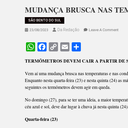
MUDANÇA BRUSCA NAS TE
SÃO BENTO DO SUL
Da Redação
On
23/08/2023
Leave A Comment
MUD
BRUS
WhatsApp
Facebook
Copy
Email
Share
NAS
Link
TEMP
TERMÔMETROS DEVEM CAIR A PARTIR DE SE
VÊM
AÍ
Vem aí uma mudança brusca nas temperaturas e nas condi
Enquanto nesta quarta-feira (23) e nesta quinta (24) as
seguintes os termômetros devem agir em queda.
No domingo (27), para se ter uma ideia, a maior temperat
céu azul e sol, deve dar lugar à chuva já nesta quinta (24
Quarta-feira (23)