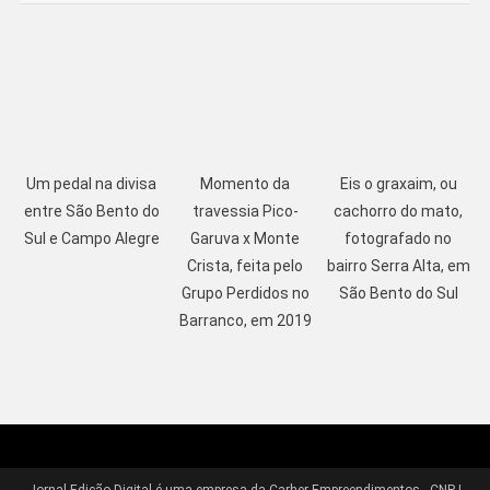
Um pedal na divisa
Momento da
Eis o graxaim, ou
entre São Bento do
travessia Pico-
cachorro do mato,
Sul e Campo Alegre
Garuva x Monte
fotografado no
Crista, feita pelo
bairro Serra Alta, em
Grupo Perdidos no
São Bento do Sul
Barranco, em 2019