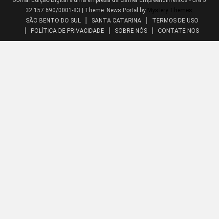
Jornal Edição Digital é uma empresa da Carher Empreendimentos - CNPJ
32.157.690/0001-83
|
Theme: News Portal by
Mystery Themes
.
SÃO BENTO DO SUL
SANTA CATARINA
TERMOS DE USO
POLÍTICA DE PRIVACIDADE
SOBRE NÓS
CONTATE-NOS