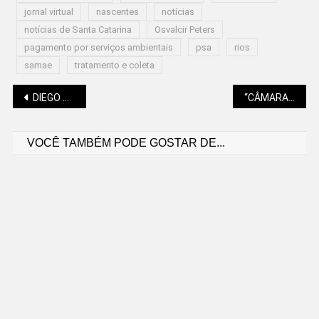
jornal virtual
nascentes
notícias
notícias de Santa Catarina
Osvalcir Peters
pagamento por serviços ambientais
psa
rios
samae
tratamento e coleta
Navegação
DIEGO ANDRADE: POR QUE “O SUL É MEU PAÍS” É INCONSTITUCIONAL E INVIÁVEL
“CÂMARA SEM PAPEL” INICIA NOVA ETAPA
VOCÊ TAMBÉM PODE GOSTAR DE...
de
Post