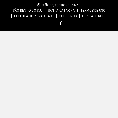
Skip
sábado, agosto 08, 2026
to
SÃO BENTO DO SUL
SANTA CATARINA
TERMOS DE USO
content
POLÍTICA DE PRIVACIDADE
SOBRE NÓS
CONTATE-NOS