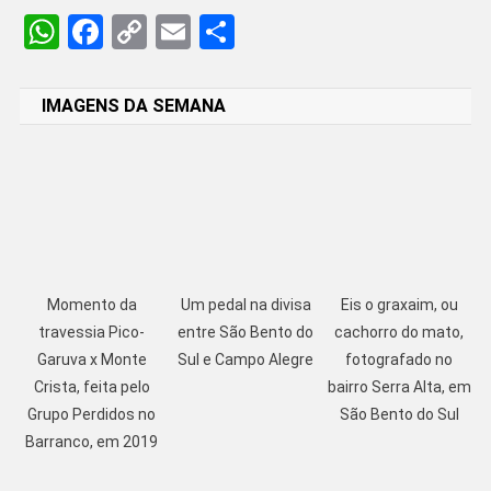
WhatsApp
Facebook
Copy
Email
Share
Link
IMAGENS DA SEMANA
Momento da
Um pedal na divisa
Eis o graxaim, ou
travessia Pico-
entre São Bento do
cachorro do mato,
Garuva x Monte
Sul e Campo Alegre
fotografado no
Crista, feita pelo
bairro Serra Alta, em
Grupo Perdidos no
São Bento do Sul
Barranco, em 2019