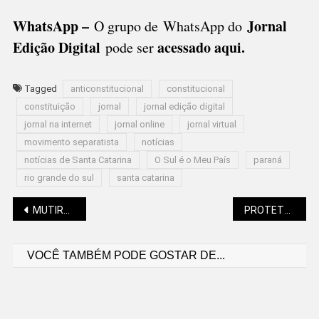
WhatsApp –
Jornal
O grupo de WhatsApp do
Edição Digital
acessado aqui
.
pode ser
Tagged
anticonstitucional
constitucional
constituição
jornal
jornal edição digital
jornal na internet
jornal online
jornal virtual
movimento separatista
notícias
notícias de Santa Catarina
O Sul é o Meu País
paraná
rio grande do sul
santa catarina
Navegação
MUTIRÃO DO TRABALHO APROXIMA EMPRESAS E CANDIDATOS
PROTETORES DA ÁGUA SÃO-BENTENSE RECEBEM SEUS PAGAMENTOS
VOCÊ TAMBÉM PODE GOSTAR DE...
de