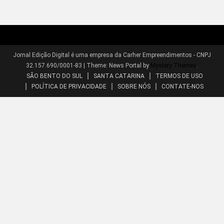
Jornal Edição Digital é uma empresa da Carher Empreendimentos - CNPJ
32.157.690/0001-83
|
Theme: News Portal by
Mystery Themes
.
SÃO BENTO DO SUL
SANTA CATARINA
TERMOS DE USO
POLÍTICA DE PRIVACIDADE
SOBRE NÓS
CONTATE-NOS