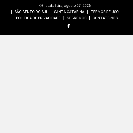
Skip
sexta-feira, agosto 07, 2026
to
SÃO BENTO DO SUL
SANTA CATARINA
TERMOS DE USO
content
POLÍTICA DE PRIVACIDADE
SOBRE NÓS
CONTATE-NOS