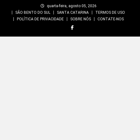
Skip
quarta-feira, agosto 05, 2026
to
SÃO BENTO DO SUL
SANTA CATARINA
TERMOS DE USO
content
POLÍTICA DE PRIVACIDADE
SOBRE NÓS
CONTATE-NOS