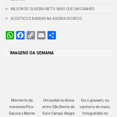
WILSON DE OLIVEIRA NETO: MAIS QUE UM CANHÃO
ACÚSTICO E BANDAS NA AGENDA DO BECO
WhatsApp
Facebook
Copy
Email
Share
Link
IMAGENS DA SEMANA
Momento da
Um pedal na divisa
Eis o graxaim, ou
travessia Pico-
entre São Bento do
cachorro do mato,
Garuva x Monte
Sul e Campo Alegre
fotografado no