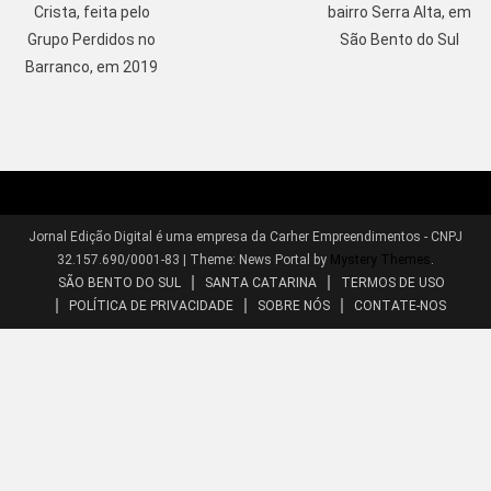
Crista, feita pelo
bairro Serra Alta, em
Grupo Perdidos no
São Bento do Sul
Barranco, em 2019
Jornal Edição Digital é uma empresa da Carher Empreendimentos - CNPJ
32.157.690/0001-83
|
Theme: News Portal by
Mystery Themes
.
SÃO BENTO DO SUL
SANTA CATARINA
TERMOS DE USO
POLÍTICA DE PRIVACIDADE
SOBRE NÓS
CONTATE-NOS