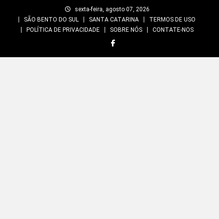
Skip
sexta-feira, agosto 07, 2026
to
SÃO BENTO DO SUL
SANTA CATARINA
TERMOS DE USO
content
POLÍTICA DE PRIVACIDADE
SOBRE NÓS
CONTATE-NOS