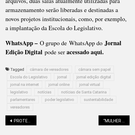
arquivos, duas salas atualmente utilizadas para
armazenamento serão liberadas e destinadas a
novos projetos institucionais, como, por exemplo,
a implantação da Escola do Legislativo.
WhatsApp –
Jornal
O grupo de WhatsApp do
Edição Digital
acessado aqui
.
pode ser
Tagged
câmara de vereadores
câmara sem papel
Escola do Legislativo
jornal
jornal edição digital
jornal na internet
jornal online
jornal virtual
legislativo
notícias
notícias de Santa Catarina
parlamentares
poder legislativo
sustentabilidade
vereadores
Navegação
PROTETORES DA ÁGUA SÃO-BENTENSE RECEBEM SEUS PAGAMENTOS
“MULHER EM AÇÃO” ACONTECE NO SÁBADO (7)