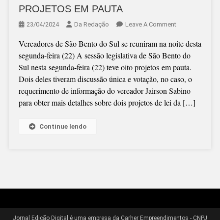
PROJETOS EM PAUTA
On
23/04/2024
Da Redação
Leave A Comment
SESSÃO
Vereadores de São Bento do Sul se reuniram na noite desta
LEGISLATIVA
segunda-feira (22) A sessão legislativa de São Bento do
COM
Sul nesta segunda-feira (22) teve oito projetos em pauta.
VÁRIOS
Dois deles tiveram discussão única e votação, no caso, o
PROJETOS
requerimento de informação do vereador Jairson Sabino
EM
para obter mais detalhes sobre dois projetos de lei da […]
PAUTA
Continue lendo
Jornal Edição Digital é uma empresa da Carher Empreendimentos - CNPJ