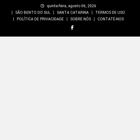
Skip
quinta-feira, agosto 06, 2026
to
SÃO BENTO DO SUL
SANTA CATARINA
TERMOS DE USO
content
POLÍTICA DE PRIVACIDADE
SOBRE NÓS
CONTATE-NOS