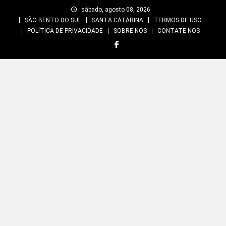
Skip
sábado, agosto 08, 2026
to
SÃO BENTO DO SUL
SANTA CATARINA
TERMOS DE USO
content
POLÍTICA DE PRIVACIDADE
SOBRE NÓS
CONTATE-NOS