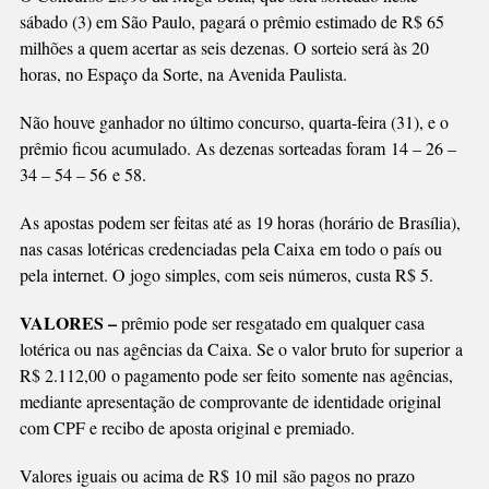
NESTE
sábado (3) em São Paulo, pagará o prêmio estimado de R$ 65
SÁBADO
milhões a quem acertar as seis dezenas. O sorteio será às 20
(3)
horas, no Espaço da Sorte, na Avenida Paulista.
Não houve ganhador no último concurso, quarta-feira (31), e o
prêmio ficou acumulado. As dezenas sorteadas foram 14 – 26 –
34 – 54 – 56 e 58.
As apostas podem ser feitas até as 19 horas (horário de Brasília),
nas casas lotéricas credenciadas pela Caixa em todo o país ou
pela internet. O jogo simples, com seis números, custa R$ 5.
VALORES –
prêmio pode ser resgatado em qualquer casa
lotérica ou nas agências da Caixa. Se o valor bruto for superior a
R$ 2.112,00 o pagamento pode ser feito somente nas agências,
mediante apresentação de comprovante de identidade original
com CPF e recibo de aposta original e premiado.
Valores iguais ou acima de R$ 10 mil são pagos no prazo