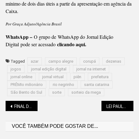
mínimo de dois dias úteis a partir da apresentação em agência da
Caixa.
Por Graça Adjuto/Agência Brasil
WhatsApp –
O grupo de WhatsApp do Jornal Edição
clicando aqui.
Digital pode ser acessado
Tagged
azar
campo alegre
corupá
dezenas
jogos
jornal edição digital
jornal na internet
jornal online
jornal virtual
piên
prefeitura
PRÊMIo milionário
rio negrinho
santa catarina
São Bento do Sul
sorte
sorteio da mega
Navegação
FINAL DO MUNICIPAL DE FUTEBOL É NESTE SÁBADO (3)
LEI PAULO GUSTAVO EM SC COM AUDIÊNCIA NA SEGUNDA (5)
VOCÊ TAMBÉM PODE GOSTAR DE...
de