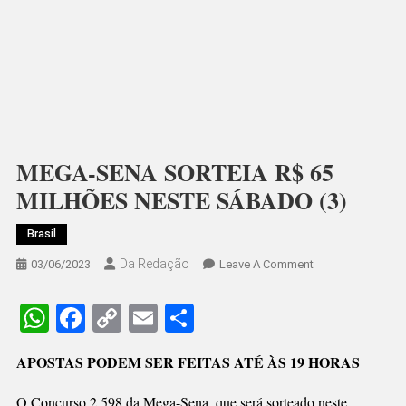
MEGA-SENA SORTEIA R$ 65
MILHÕES NESTE SÁBADO (3)
Brasil
Da Redação
On
03/06/2023
Leave A Comment
MEGA-
SENA
WhatsApp
Facebook
Copy
Email
Share
SORTEIA
Link
R$
APOSTAS PODEM SER FEITAS ATÉ ÀS 19 HORAS
65
MILHÕES
O Concurso 2.598 da Mega-Sena, que será sorteado neste