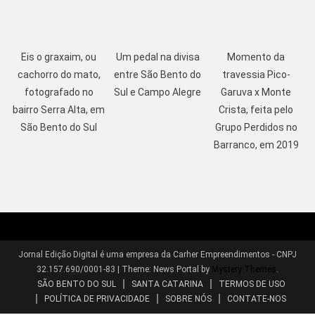
Eis o graxaim, ou
Um pedal na divisa
Momento da
cachorro do mato,
entre São Bento do
travessia Pico-
fotografado no
Sul e Campo Alegre
Garuva x Monte
bairro Serra Alta, em
Crista, feita pelo
São Bento do Sul
Grupo Perdidos no
Barranco, em 2019
Jornal Edição Digital é uma empresa da Carher Empreendimentos - CNPJ
32.157.690/0001-83
|
Theme: News Portal by
Mystery Themes
.
SÃO BENTO DO SUL
SANTA CATARINA
TERMOS DE USO
POLÍTICA DE PRIVACIDADE
SOBRE NÓS
CONTATE-NOS