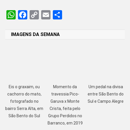
WhatsApp
Facebook
Copy
Email
Share
Link
IMAGENS DA SEMANA
Eis o graxaim, ou
Momento da
Um pedal na divisa
cachorro do mato,
travessia Pico-
entre São Bento do
fotografado no
Garuva x Monte
Sul e Campo Alegre
bairro Serra Alta, em
Crista, feita pelo
São Bento do Sul
Grupo Perdidos no
Barranco, em 2019