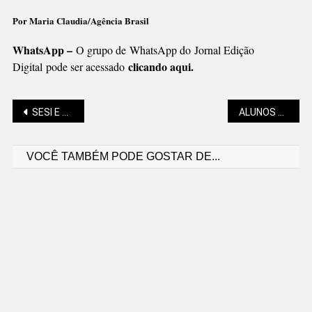
Por Maria Claudia/Agência Brasil
WhatsApp –
O grupo de WhatsApp do Jornal Edição
clicando aqui.
Digital pode ser acessado
Navegação
SESI E SENAI COM 42,9 MIL VAGAS EM CURSOS
ALUNOS CAMINHAM PELA “ROTA DO PATRIMÔNIO”
VOCÊ TAMBÉM PODE GOSTAR DE...
de
Post