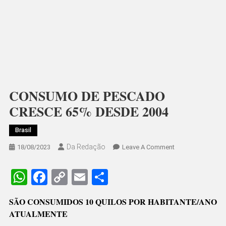
CONSUMO DE PESCADO
CRESCE 65% DESDE 2004
Brasil
Da Redação
On
18/08/2023
Leave A Comment
CONSUMO
DE
WhatsApp
Facebook
Copy
Email
Share
PESCADO
Link
CRESCE
SÃO CONSUMIDOS 10 QUILOS POR HABITANTE/ANO
65%
ATUALMENTE
DESDE