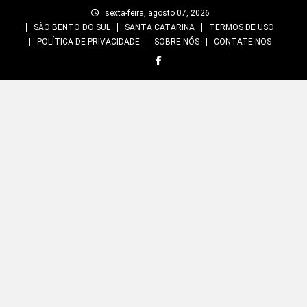
Skip
sexta-feira, agosto 07, 2026
to
SÃO BENTO DO SUL
SANTA CATARINA
TERMOS DE USO
content
POLÍTICA DE PRIVACIDADE
SOBRE NÓS
CONTATE-NOS