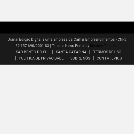
Jornal Edição Digital é uma empresa da Carher Empreendimentos - CNPJ
32.157.690/0001-83
|
Theme: News Portal by
Mystery Themes
.
SÃO BENTO DO SUL
SANTA CATARINA
TERMOS DE USO
POLÍTICA DE PRIVACIDADE
SOBRE NÓS
CONTATE-NOS