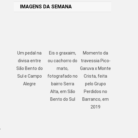
IMAGENS DA SEMANA
Um pedal na
Eis o graxaim,
Momento da
divisa entre
ou cachorro do
travessia Pico-
São Bento do
mato,
Garuva x Monte
Sul e Campo
fotografado no
Crista, feita
Alegre
bairro Serra
pelo Grupo
Alta, em São
Perdidos no
Bento do Sul
Barranco, em
2019
,