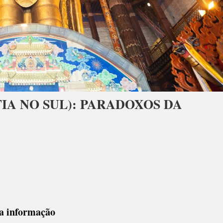
IA NO SUL): PARADOXOS DA
ANO
YS
SOFIA
ta informação
DOXOS