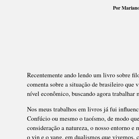
Por Mariano 
DA
FILO
CHIN
Recentemente ando lendo um livro sobre fil
comenta sobre a situação de brasileiro que v
nível econômico, buscando agora trabalhar m
Nos meus trabalhos em livros já fui influenci
Confúcio ou mesmo o taoísmo, de modo que 
consideração a natureza, o nosso entorno e 
o yin e o yang, em dualismos que vivemos, c