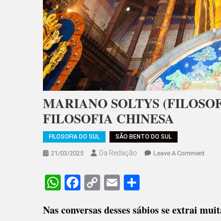
MARIANO SOLTYS (FILOSOF
FILOSOFIA CHINESA
FILOSOFIA DO SUL
SÃO BENTO DO SUL
Da Redação
On
21/03/2025
Leave A Comment
MARI
SOLT
WhatsApp
Facebook
Copy
Email
Share
(FILO
Link
NO
Nas conversas desses sábios se extrai mui
SUL):
PARA