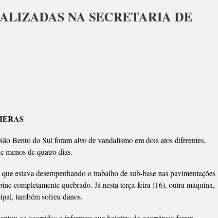
ALIZADAS NA SECRETARIA DE
INAS
ICAS
ALIZADAS
ÂMERAS
ETARIA
ão Bento do Sul foram alvo de vandalismo em dois atos diferentes,
S
e menos de quatro dias.
, que estava desempenhando o trabalho de sub-base nas pavimentações
bine completamente quebrado. Já nesta terça-feira (16), outra máquina,
ipal, também sofreu danos.
mentou os ocorridos e informou que boletins de ocorrência foram