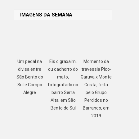
Link
IMAGENS DA SEMANA
Um pedal na
Eis o graxaim,
Momento da
divisa entre
ou cachorro do
travessia Pico-
São Bento do
mato,
Garuva x Monte
Sul e Campo
fotografado no
Crista, feita
Alegre
bairro Serra
pelo Grupo
Alta, em São
Perdidos no
Bento do Sul
Barranco, em
2019