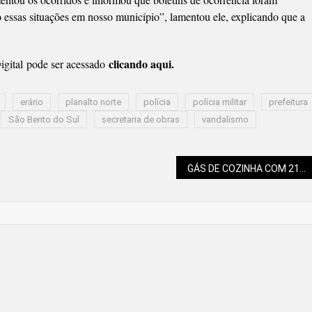
 essas situações em nosso município”, lamentou ele, explicando que a
clicando aqui.
gital pode ser acessado
erário
planalto norte
polícia
polícia militar
prefeitura
São Bento do Sul
secretaria de obras
vandalismo
GÁS DE COZINHA COM 21,3% DE REDUÇÃO DE PREÇO