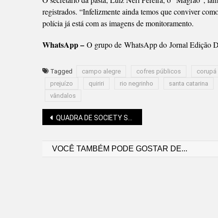
registrados. “Infelizmente ainda temos que conviver como
polícia já está com as imagens de monitoramento.
WhatsApp –
O grupo de WhatsApp do Jornal Edição Di
Tagged
campo alegre
cofres públicos
corupá
prejuízo
quiriri
rio negrinho
santa catarina
vândalos
Navegação
QUADRA DE SOCIETY SEGUE EM CONSTRUÇÃO
VOCÊ TAMBÉM PODE GOSTAR DE...
de
Post