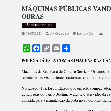
MÁQUINAS PÚBLICAS VAND
OBRAS
SÃO BENTO DO SUL
Da Redação
On
16/05/2023
Leave A Comment
MÁQU
PÚBL
WhatsApp
Facebook
Copy
Email
Share
VAND
Link
NA
POLÍCIA JÁ ESTÁ COM AS IMAGENS DAS C
SECR
DE
Máquinas da Secretaria de Obras e Serviços Urbanos de S
OBRA
recentemente. Os incidentes ocorreram em um intervalo d
No sábado (13), foi constatado que um rolo compactador
de seis ruas do bairro Boehmerwald, teve seu vidro da ca
utilizada para a manutenção da pista no autódromo munic
O secretário da pasta, Luiz Neri Pereira, o “Magrão”, la