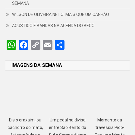
SEMANA
WILSON DE OLIVEIRA NETO: MAIS QUE UM CANHÃO
ACÚSTICO E BANDAS NA AGENDA DO BECO
WhatsApp
Facebook
Copy
Email
Share
Link
IMAGENS DA SEMANA
Eis o graxaim, ou
Um pedal na divisa
Momento da
cachorro do mato,
entre São Bento do
travessia Pico-
fotografado no
Sul e Campo Alegre
Garuva x Monte