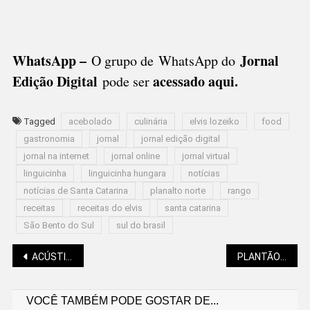
WhatsApp –
Jornal
O grupo de WhatsApp do
Edição Digital
acessado aqui
.
pode ser
Tagged
acebolado
culinária
elvis lozeiko
food
gastronomia
jornal
jornal edição digital
jornal na internet
jornal online
jornal virtual
linguicinha
linguicinha hungara
notícias
notícias de Santa Catarina
planalto norte
rango
receitas
receitas do elvis
santa catarina
São Bento do Sul
sul do brasil
Navegação
ACÚSTICO, SUMMER VIBES E KARAOKÊ NIGHT NA AGENDA DO BECO
PLANTÃO NA EDUCAÇÃO INFANTIL VAI ATÉ 6 DE FEVEREIRO
VOCÊ TAMBÉM PODE GOSTAR DE...