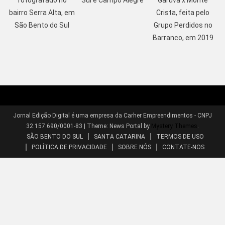
bairro Serra Alta, em
Crista, feita pelo
São Bento do Sul
Grupo Perdidos no
Barranco, em 2019
Jornal Edição Digital é uma empresa da Carher Empreendimentos - CNPJ
32.157.690/0001-83
|
Theme: News Portal by
Mystery Themes
.
SÃO BENTO DO SUL
SANTA CATARINA
TERMOS DE USO
POLÍTICA DE PRIVACIDADE
SOBRE NÓS
CONTATE-NOS