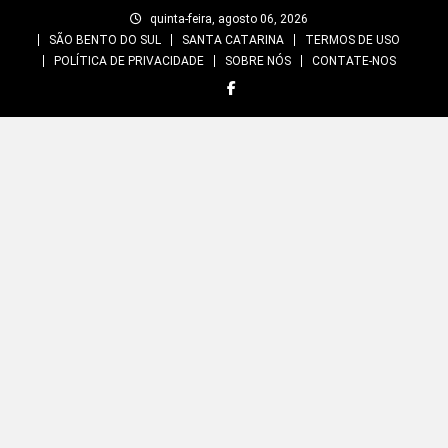
Skip
quinta-feira, agosto 06, 2026
to
SÃO BENTO DO SUL
SANTA CATARINA
TERMOS DE USO
content
POLÍTICA DE PRIVACIDADE
SOBRE NÓS
CONTATE-NOS