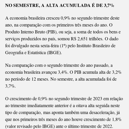
Link
PUXAM
NO SEMESTRE, A ALTA ACUMULADA É DE 3,7%
ALTA
DO
A economia brasileira cresceu 0,9% no segundo trimestre deste
PIB
ano, na comparação com os primeiros três meses do ano. O
NO
Produto Interno Bruto (PIB), ou seja, a soma de todos os bens e
TRIMESTRE
serviços produzidos no país, somou R$ 2,651 trilhões. O dado
foi divulgado nesta sexta-feira (1º) pelo Instituto Brasileiro de
Geografia e Estatística (IBGE).
Na comparação com o segundo trimestre do ano passado, a
economia brasileira avançou 3,4%. O PIB acumula alta de 3,2%
no período de 12 meses. No semestre, a alta acumulada foi de
3,7%.
O crescimento de 0,9% no segundo trimestre de 2023 em relação
ao trimestre imediatamente anterior é a oitava alta seguida neste
tipo de comparação, mas aponta também uma desaceleração, já
que nos primeiros três meses do ano houve crescimento de 1,8%
(valor revisado pelo IBGE) ante o último trimestre de 2022.