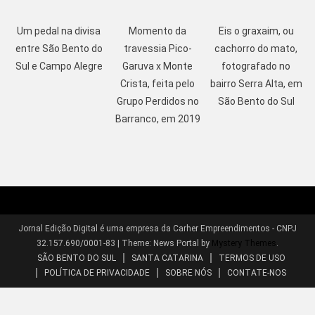
Um pedal na divisa
Momento da
Eis o graxaim, ou
entre São Bento do
travessia Pico-
cachorro do mato,
Sul e Campo Alegre
Garuva x Monte
fotografado no
Crista, feita pelo
bairro Serra Alta, em
Grupo Perdidos no
São Bento do Sul
Barranco, em 2019
Jornal Edição Digital é uma empresa da Carher Empreendimentos - CNPJ
32.157.690/0001-83
|
Theme: News Portal by
Mystery Themes
.
SÃO BENTO DO SUL
SANTA CATARINA
TERMOS DE USO
POLÍTICA DE PRIVACIDADE
SOBRE NÓS
CONTATE-NOS