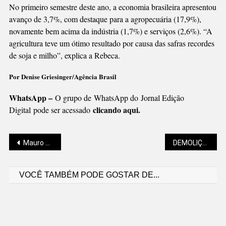
No primeiro semestre deste ano, a economia brasileira apresentou
avanço de 3,7%, com destaque para a agropecuária (17,9%),
novamente bem acima da indústria (1,7%) e serviços (2,6%). “A
agricultura teve um ótimo resultado por causa das safras recordes
de soja e milho”, explica a Rebeca.
Por Denise Griesinger/Agência Brasil
WhatsApp –
O grupo de WhatsApp do Jornal Edição
clicando aqui.
Digital pode ser acessado
Navegação
Mauro Stiegler: À PROCURA DE ALGUÉM QUE NÃO EXISTE
DEMOLIÇÕES NA “DUBAI BRASILEIRA” CASO IMÓVEIS NÃO SEJAM REGULARIZADOS
VOCÊ TAMBÉM PODE GOSTAR DE...
de