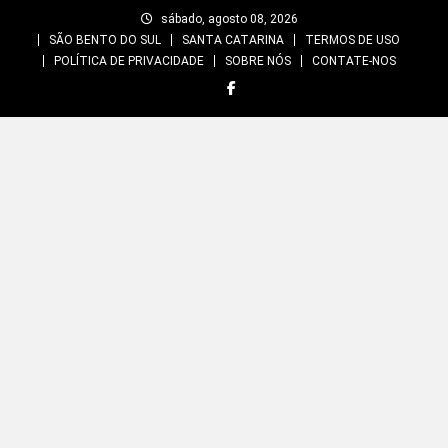
Skip
sábado, agosto 08, 2026
to
SÃO BENTO DO SUL
SANTA CATARINA
TERMOS DE USO
content
POLÍTICA DE PRIVACIDADE
SOBRE NÓS
CONTATE-NOS