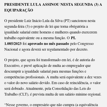
Link
HOMENS
PRESIDENTE LULA ASSINOU NESTA SEGUNDA (3) A
E
EQUIPARAÇÃO
MULHERES
AGORA
O presidente Luiz Inácio Lula da Silva (PT) sancionou nesta
É
segunda-feira (3) o projeto de lei que torna obrigatória a
LEI
igualdade salarial entre homens e mulheres quando exercerem
PL
trabalho equivalente ou a mesma função. O
1.085/2023
aprovado no mês passado
foi
pelo Congresso
Nacional e agora deverá ser regulamentado por decreto.
O projeto, que agora foi transformado em lei, é de autoria do
Executivo, e prevê aplicação de multa ao empregador que
descumprir a igualdade salarial para mesmas funções e
competências profissionais. A multa será equivalente a dez vezes
o valor do novo salário devido. Em caso de reincidência, o valor
será dobrado. Atualmente, pela Consolidação das Leis do
Trabalho (CLT), é prevista multa de um salário mínimo regional.
“Nesse governo, o empresário que não cumpra (a equivalência