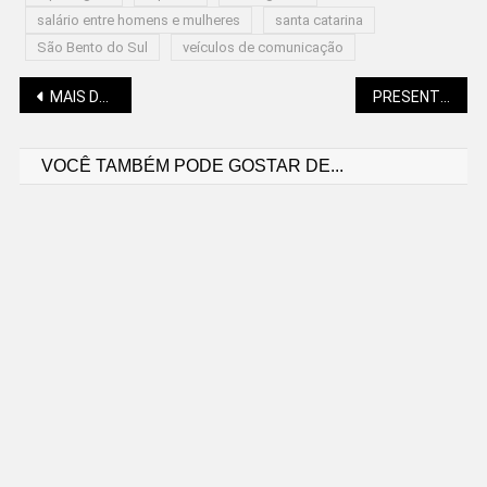
salário entre homens e mulheres
santa catarina
São Bento do Sul
veículos de comunicação
Navegação
MAIS DE 20 MIL SE VACINARAM CONTRA A GRIPE
PRESENTE EM SÃO BENTO, UNIVERSIDADE VAI DIVULGAR CHAMADA DO VESTIBULAR
VOCÊ TAMBÉM PODE GOSTAR DE...
de
Post