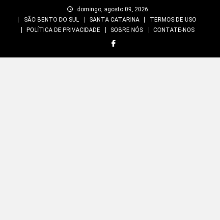
Skip
domingo, agosto 09, 2026
to
SÃO BENTO DO SUL
SANTA CATARINA
TERMOS DE USO
content
POLÍTICA DE PRIVACIDADE
SOBRE NÓS
CONTATE-NOS