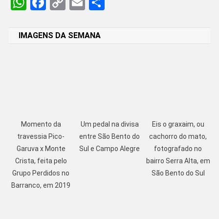
WhatsApp
Facebook
Copy
Email
Share
Link
IMAGENS DA SEMANA
Momento da
Um pedal na divisa
Eis o graxaim, ou
travessia Pico-
entre São Bento do
cachorro do mato,
Garuva x Monte
Sul e Campo Alegre
fotografado no
Crista, feita pelo
bairro Serra Alta, em
Grupo Perdidos no
São Bento do Sul
Barranco, em 2019