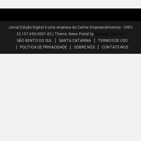
Jornal Edição Digital é uma empresa da Carher Empreendimentos - CNPJ
32.157.690/0001-83
|
Theme: News Portal by
Mystery Themes
.
SÃO BENTO DO SUL
SANTA CATARINA
TERMOS DE USO
POLÍTICA DE PRIVACIDADE
SOBRE NÓS
CONTATE-NOS