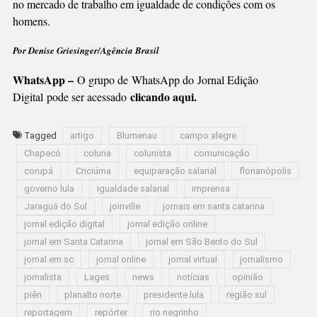
no mercado de trabalho em igualdade de condições com os
homens.
Por Denise Griesinger/Agência Brasil
WhatsApp –
O grupo de WhatsApp do Jornal Edição
clicando aqui.
Digital pode ser acessado
Tagged
artigo
Blumenau
campo alegre
Chapecó
coluna
colunista
comunicação
corupá
Criciúma
equiparação salarial
florianópolis
governo lula
igualdade salarial
imprensa
Jaraguá do Sul
joinville
jornais em santa catarina
jornal edição digital
jornal edição online
jornal em Santa Catarina
jornal em São Bento do Sul
jornal em sc
jornal online
jornal virtual
jornalismo
jornalista
Lages
news
notícias
opinião
piên
planalto norte
presidente lula
região sul
reportagem
repórter
rio negrinho