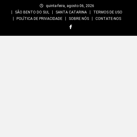
Skip
quinta-feira, agosto 06, 2026
to
SÃO BENTO DO SUL
SANTA CATARINA
TERMOS DE USO
content
POLÍTICA DE PRIVACIDADE
SOBRE NÓS
CONTATE-NOS