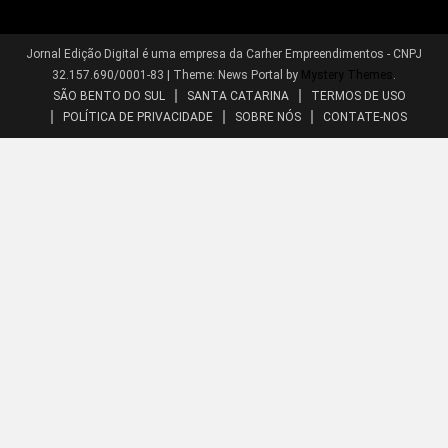
Jornal Edição Digital é uma empresa da Carher Empreendimentos - CNPJ
32.157.690/0001-83
|
Theme: News Portal by
Mystery Themes
.
SÃO BENTO DO SUL
SANTA CATARINA
TERMOS DE USO
POLÍTICA DE PRIVACIDADE
SOBRE NÓS
CONTATE-NOS