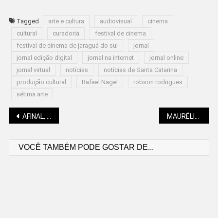
Tagged
arte e cultura
audiovisual
cinema
cultural
curadoria
festival de cinema
festival de cinema de jaraguá do sul
jornal
jornal edição digital
jornal na internet
jornal online
jornal virtual
notícias
notícias de Santa Catarina
produção cultural
Rafael Nagel
robson rodrigues
sétima arte
Navegação
AFINAL, COMO VENDER PARA A PREFEITURA?
MAURÉLIO MACHADO: PARA TI, BELA MULHER
VOCÊ TAMBÉM PODE GOSTAR DE...
de
Post