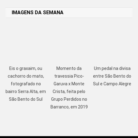
Link
IMAGENS DA SEMANA
Eis o graxaim, ou
Momento da
Um pedal na divisa
cachorro do mato,
travessia Pico-
entre São Bento do
fotografado no
Garuva x Monte
Sul e Campo Alegre
bairro Serra Alta, em
Crista, feita pelo
São Bento do Sul
Grupo Perdidos no
Barranco, em 2019