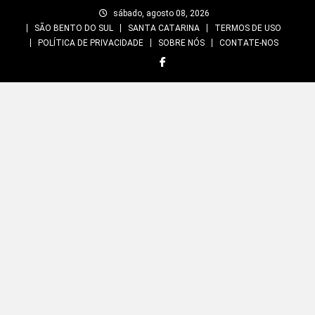
Skip
sábado, agosto 08, 2026
to
SÃO BENTO DO SUL
SANTA CATARINA
TERMOS DE USO
content
POLÍTICA DE PRIVACIDADE
SOBRE NÓS
CONTATE-NOS