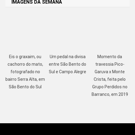
IMAGENS DA SEMANA
Eis o graxaim, ou
Um pedal na divisa
Momento da
cachorro do mato,
entre São Bento do
travessia Pico-
fotografado no
Sul e Campo Alegre
Garuva x Monte
bairro Serra Alta, em
Crista, feita pelo
São Bento do Sul
Grupo Perdidos no
Barranco, em 2019