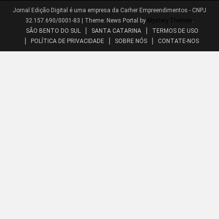
Jornal Edição Digital é uma empresa da Carher Empreendimentos - CNPJ
32.157.690/0001-83
|
Theme: News Portal by
Mystery Themes
.
SÃO BENTO DO SUL
SANTA CATARINA
TERMOS DE USO
POLÍTICA DE PRIVACIDADE
SOBRE NÓS
CONTATE-NOS