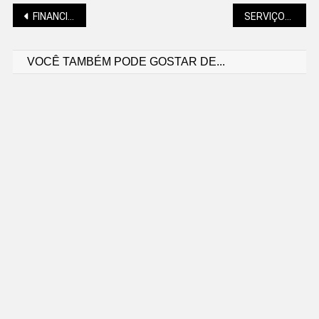
Navegação
FINANCIAMENTO MILIONÁRIO PARA PAVIMENTAÇÃO DE DEZENAS DE RUAS
SERVIÇOS MUNICIPAIS NO FERIADO, COMO FICAM?
VOCÊ TAMBÉM PODE GOSTAR DE...
de
Post