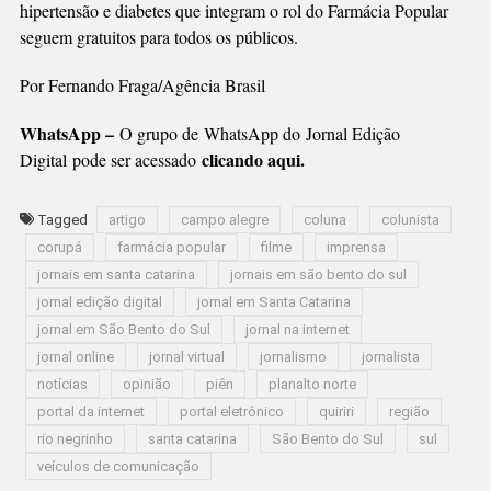
hipertensão e diabetes que integram o rol do Farmácia Popular
seguem gratuitos para todos os públicos.
Por Fernando Fraga/Agência Brasil
WhatsApp –
O grupo de WhatsApp do Jornal Edição
clicando aqui.
Digital pode ser acessado
Tagged
artigo
campo alegre
coluna
colunista
corupá
farmácia popular
filme
imprensa
jornais em santa catarina
jornais em são bento do sul
jornal edição digital
jornal em Santa Catarina
jornal em São Bento do Sul
jornal na internet
jornal online
jornal virtual
jornalismo
jornalista
notícias
opinião
piên
planalto norte
portal da internet
portal eletrônico
quiriri
região
rio negrinho
santa catarina
São Bento do Sul
sul
veículos de comunicação