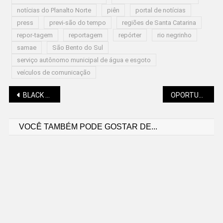
notícias do Planalto Norte
piên
portal de notícias
press
previ-são do tempo
regiões de Santa Catarina
repor-tagem
reportagem
repórter
rio negrinho
samae
São Bento do Sul
serviço autônomo municipal de água e esgoto
veículos de comunicação
Navegação
BLACK FRIDAY: COMÉRCIO ESTÁ OTIMISTA, AFIRMA CNC
OPORTUNIDADE PARA DESCARTAR MATERIAIS EM SÃO BENTO
VOCÊ TAMBÉM PODE GOSTAR DE...
de
Post