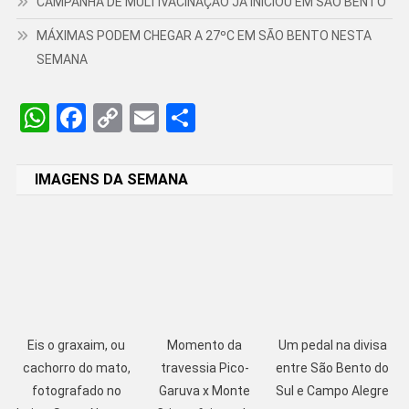
CAMPANHA DE MULTIVACINAÇÃO JÁ INICIOU EM SÃO BENTO
MÁXIMAS PODEM CHEGAR A 27ºC EM SÃO BENTO NESTA
SEMANA
WhatsApp
Facebook
Copy
Email
Share
Link
IMAGENS DA SEMANA
Eis o graxaim, ou
Momento da
Um pedal na divisa
cachorro do mato,
travessia Pico-
entre São Bento do
fotografado no
Garuva x Monte
Sul e Campo Alegre