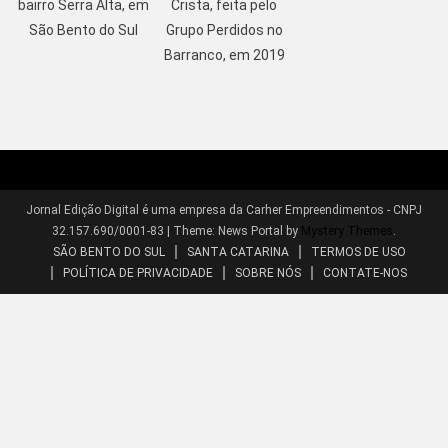
bairro Serra Alta, em
Crista, feita pelo
São Bento do Sul
Grupo Perdidos no
Barranco, em 2019
Jornal Edição Digital é uma empresa da Carher Empreendimentos - CNPJ
32.157.690/0001-83
|
Theme: News Portal by
Mystery Themes
.
SÃO BENTO DO SUL
SANTA CATARINA
TERMOS DE USO
POLÍTICA DE PRIVACIDADE
SOBRE NÓS
CONTATE-NOS