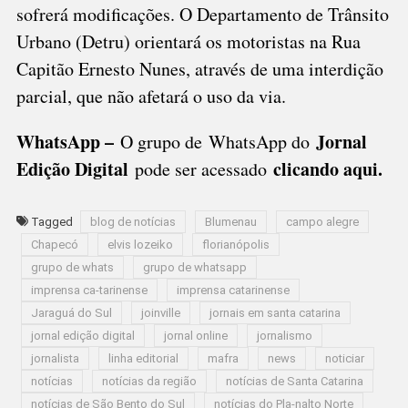
sofrerá modificações. O Departamento de Trânsito
Urbano (Detru) orientará os motoristas na Rua
Capitão Ernesto Nunes, através de uma interdição
parcial, que não afetará o uso da via.
WhatsApp –
Jornal
O grupo de WhatsApp do
Edição Digital
clicando aqui.
pode ser acessado
Tagged
blog de notícias
Blumenau
campo alegre
Chapecó
elvis lozeiko
florianópolis
grupo de whats
grupo de whatsapp
imprensa ca-tarinense
imprensa catarinense
Jaraguá do Sul
joinville
jornais em santa catarina
jornal edição digital
jornal online
jornalismo
jornalista
linha editorial
mafra
news
noticiar
notícias
notícias da região
notícias de Santa Catarina
notícias de São Bento do Sul
notícias do Pla-nalto Norte