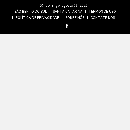
Skip
domingo, agosto 09, 2026
to
SÃO BENTO DO SUL
SANTA CATARINA
TERMOS DE USO
content
POLÍTICA DE PRIVACIDADE
SOBRE NÓS
CONTATE-NOS