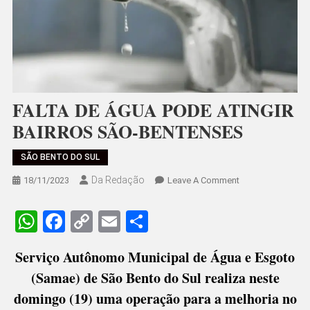
FALTA DE ÁGUA PODE ATINGIR
BAIRROS SÃO-BENTENSES
SÃO BENTO DO SUL
Da Redação
On
18/11/2023
Leave A Comment
FALTA
DE
WhatsApp
Facebook
Copy
Email
Share
ÁGUA
Link
PODE
Serviço Autônomo Municipal de Água e Esgoto
ATINGIR
(Samae) de São Bento do Sul realiza neste
BAIRROS
SÃO-
domingo (19) uma operação para a melhoria no
BENTENSES