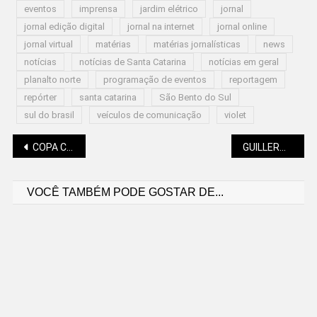
eventos
imprensa
jardim elétrico
jornal
jornal edição digital
jornal na internet
jornal online
jornal virtual
matérias
matérias jornalísticas
news
notícias
notícias de Santa Catarina
notícias em geral
planalto norte
programação de eventos
reportagem
repórter
santa catarina
São Bento do Sul
sul do brasil
veículos de comunicação
violet
Navegação
COPA COYOTES DE MTB REUNIU DEZENAS DE PARTICIPANTES
GUILLERME SLOMINSKY (“FRAGUIMENTOS”): NAVEGAR É PRECISO
VOCÊ TAMBÉM PODE GOSTAR DE...
de
Post