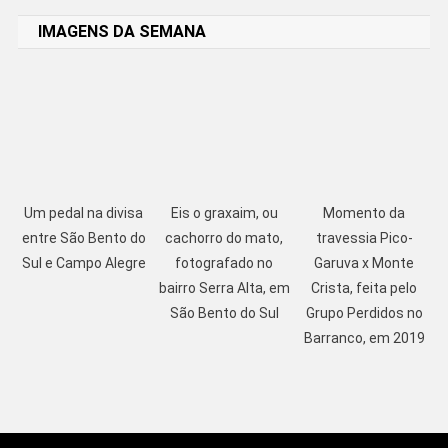
IMAGENS DA SEMANA
Um pedal na divisa
Eis o graxaim, ou
Momento da
entre São Bento do
cachorro do mato,
travessia Pico-
Sul e Campo Alegre
fotografado no
Garuva x Monte
bairro Serra Alta, em
Crista, feita pelo
São Bento do Sul
Grupo Perdidos no
Barranco, em 2019