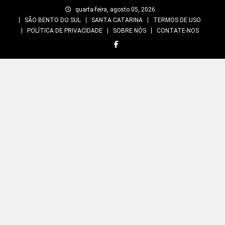
Skip
quarta-feira, agosto 05, 2026
to
SÃO BENTO DO SUL
SANTA CATARINA
TERMOS DE USO
content
POLÍTICA DE PRIVACIDADE
SOBRE NÓS
CONTATE-NOS