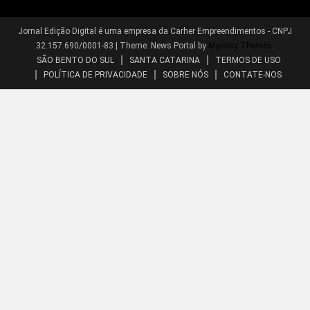
Jornal Edição Digital é uma empresa da Carher Empreendimentos - CNPJ
32.157.690/0001-83
|
Theme: News Portal by
Mystery Themes
.
SÃO BENTO DO SUL
SANTA CATARINA
TERMOS DE USO
POLÍTICA DE PRIVACIDADE
SOBRE NÓS
CONTATE-NOS