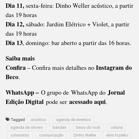
Dia 11,
sexta-feira: Dinho Weller acústico, a partir
das 19 horas
Dia 12,
sábado: Jardim Elétrico + Violet, a partir
das 19 horas
Dia 13
, domingo: bar aberto a partir das 16 horas.
Saiba mais
Confira
Instagram do
– Confira mais detalhes no
Beco
.
WhatsApp –
Jornal
O grupo de WhatsApp do
Edição Digital
acessado aqui
pode ser
.
Tagged
acústico
agenda de eventos
agenda de shows
bandas
beco do rock
coluna
colunistas
comunicação
Dinho Weller
elvis lozeiko