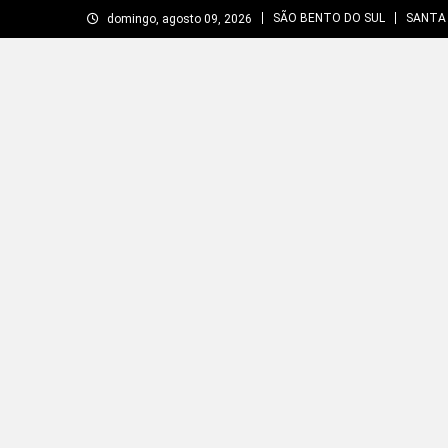
Skip
SÃO BENTO DO SUL
SANTA
domingo, agosto 09, 2026
to
content