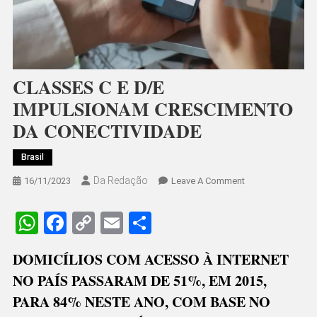
CLASSES C E D/E
IMPULSIONAM CRESCIMENTO
DA CONECTIVIDADE
Brasil
Da Redação
On
16/11/2023
Leave A Comment
CLASSES
C
WhatsApp
Facebook
Copy
Email
Share
E
Link
D/E
DOMICÍLIOS COM ACESSO À INTERNET
IMPULSIONAM
NO PAÍS PASSARAM DE 51%, EM 2015,
CRESCIMENTO
DA
PARA 84% NESTE ANO, COM BASE NO
CONECTIVIDADE