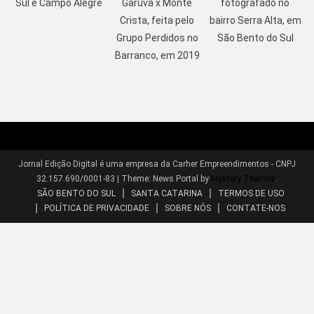
Sul e Campo Alegre
Garuva x Monte
fotografado no
Crista, feita pelo
bairro Serra Alta, em
Grupo Perdidos no
São Bento do Sul
Barranco, em 2019
Jornal Edição Digital é uma empresa da Carher Empreendimentos - CNPJ
32.157.690/0001-83
|
Theme: News Portal by
Mystery Themes
.
SÃO BENTO DO SUL
SANTA CATARINA
TERMOS DE USO
POLÍTICA DE PRIVACIDADE
SOBRE NÓS
CONTATE-NOS