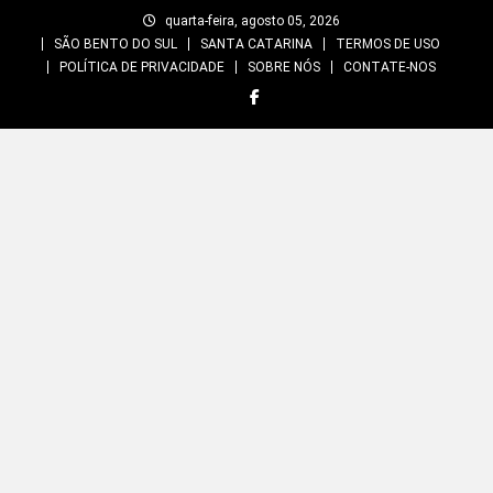
Skip
quarta-feira, agosto 05, 2026
to
SÃO BENTO DO SUL
SANTA CATARINA
TERMOS DE USO
content
POLÍTICA DE PRIVACIDADE
SOBRE NÓS
CONTATE-NOS