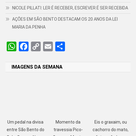
NICOLE PILLATI: LER É RECEBER, ESCREVER É SER RECEBIDA
AÇÕES EM SÃO BENTO DESTACAM OS 20 ANOS DA LEI
MARIA DA PENHA
WhatsApp
Facebook
Copy
Email
Share
Link
IMAGENS DA SEMANA
Um pedal na divisa
Momento da
Eis o graxaim, ou
entre São Bento do
travessia Pico-
cachorro do mato,