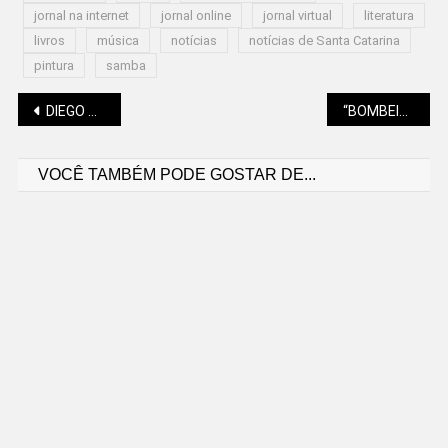
jornal na internet
jornal online
jornal virtual
literatura
livros
música
notícias
notícias de Santa Catarina
pintura
samba
Navegação
DIEGO ANDRADE: HÁ DOIS SÉCULOS, MARX JÁ DENUNCIAVA A EXPLORAÇÃO QUE A DIREITA AINDA DEFENDE
“BOMBEIRO AMIGO 60+” MANTÉM VAGAS DISPONÍVEIS EM SÃO BENTO
VOCÊ TAMBÉM PODE GOSTAR DE...
de
Post