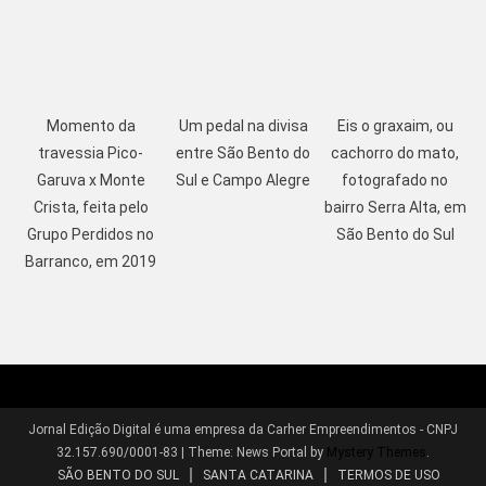
Momento da
Um pedal na divisa
Eis o graxaim, ou
travessia Pico-
entre São Bento do
cachorro do mato,
Garuva x Monte
Sul e Campo Alegre
fotografado no
Crista, feita pelo
bairro Serra Alta, em
Grupo Perdidos no
São Bento do Sul
Barranco, em 2019
Jornal Edição Digital é uma empresa da Carher Empreendimentos - CNPJ
32.157.690/0001-83
|
Theme: News Portal by
Mystery Themes
.
SÃO BENTO DO SUL
SANTA CATARINA
TERMOS DE USO