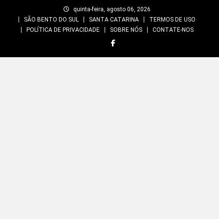
Skip
quinta-feira, agosto 06, 2026
to
SÃO BENTO DO SUL
SANTA CATARINA
TERMOS DE USO
content
POLÍTICA DE PRIVACIDADE
SOBRE NÓS
CONTATE-NOS