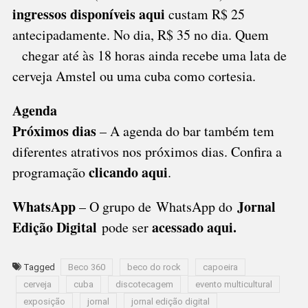
ingressos disponíveis aqui
custam R$ 25
antecipadamente. No dia, R$ 35 no dia. Quem
chegar até às 18 horas ainda recebe uma lata de
cerveja Amstel ou uma cuba como cortesia.
Agenda
Próximos dias
– A agenda do bar também tem
diferentes atrativos nos próximos dias. Confira a
clicando aqui
programação
.
WhatsApp
Jornal
– O grupo de WhatsApp do
Edição Digital
acessado aqui
.
pode ser
Tagged
Beco 360
beco do rock
capoeira
cerveja
cuba
discotecagem
evento multicultural
exposição
jornal
jornal edição digital