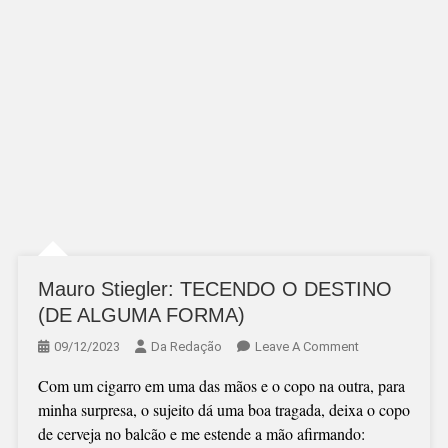
Mauro Stiegler: TECENDO O DESTINO
(DE ALGUMA FORMA)
On
09/12/2023
Da Redação
Leave A Comment
Mauro
Com um cigarro em uma das mãos e o copo na outra, para
Stiegler:
minha surpresa, o sujeito dá uma boa tragada, deixa o copo
TECENDO
de cerveja no balcão e me estende a mão afirmando:
O