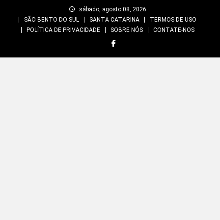
Skip
sábado, agosto 08, 2026
to
SÃO BENTO DO SUL
SANTA CATARINA
TERMOS DE USO
content
POLÍTICA DE PRIVACIDADE
SOBRE NÓS
CONTATE-NOS