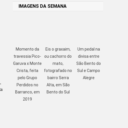
IMAGENS DA SEMANA
Momento da
Eis o graxaim,
Um pedal na
travessia Pico-
ou cachorro do
divisa entre
Garuva x Monte
mato,
São Bento do
Crista, feita
fotografado no
Sul e Campo
pelo Grupo
bairro Serra
Alegre
,
Perdidos no
Alta, em São
ta
Barranco, em
Bento do Sul
2019