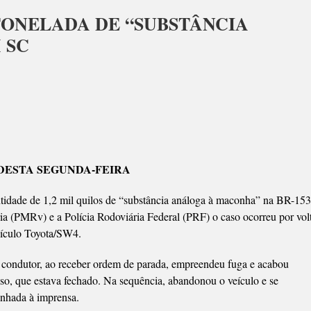
TONELADA DE “SUBSTÂNCIA
 SC
ENSÃO
DESTA SEGUNDA-FEIRA
LADA
ntidade de 1,2 mil quilos de “substância análoga à maconha” na BR-153
a (PMRv) e a Polícia Rodoviária Federal (PRF) o caso ocorreu por vol
STÂNCIA
eículo Toyota/SW4.
OGA
 condutor, ao receber ordem de parada, empreendeu fuga e acabou
NHA”
so, que estava fechado. Na sequência, abandonou o veículo e se
inhada à imprensa.