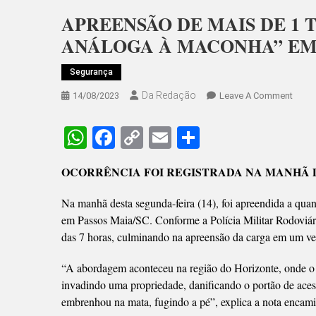
APREENSÃO DE MAIS DE 1 
ANÁLOGA À MACONHA” EM
Segurança
Da Redação
On
14/08/2023
Leave A Comment
APRE
DE
WhatsApp
Facebook
Copy
Email
Share
MAIS
Link
DE
OCORRÊNCIA FOI REGISTRADA NA MANHÃ 
1
TONE
Na manhã desta segunda-feira (14), foi apreendida a qua
DE
em Passos Maia/SC. Conforme a Polícia Militar Rodoviári
“SUB
das 7 horas, culminando na apreensão da carga em um v
ANÁL
À
“A abordagem aconteceu na região do Horizonte, onde o
MACO
invadindo uma propriedade, danificando o portão de aces
EM
embrenhou na mata, fugindo a pé”, explica a nota encam
SC