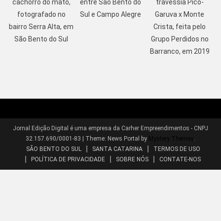
cachorro do mato,
entre São Bento do
travessia Pico-
fotografado no
Sul e Campo Alegre
Garuva x Monte
bairro Serra Alta, em
Crista, feita pelo
São Bento do Sul
Grupo Perdidos no
Barranco, em 2019
Jornal Edição Digital é uma empresa da Carher Empreendimentos - CNPJ
32.157.690/0001-83
|
Theme: News Portal by
Mystery Themes
.
SÃO BENTO DO SUL
SANTA CATARINA
TERMOS DE USO
POLÍTICA DE PRIVACIDADE
SOBRE NÓS
CONTATE-NOS