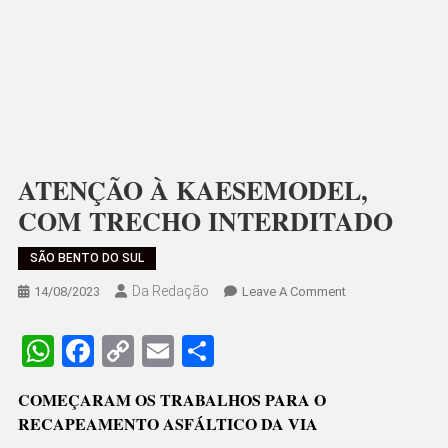
ATENÇÃO À KAESEMODEL,
COM TRECHO INTERDITADO
SÃO BENTO DO SUL
Da Redação
On
14/08/2023
Leave A Comment
ATENÇÃO
À
WhatsApp
Facebook
Copy
Email
Share
KAESEMODEL,
Link
COM
COMEÇARAM OS TRABALHOS PARA O
TRECHO
RECAPEAMENTO ASFÁLTICO DA VIA
INTERDITADO