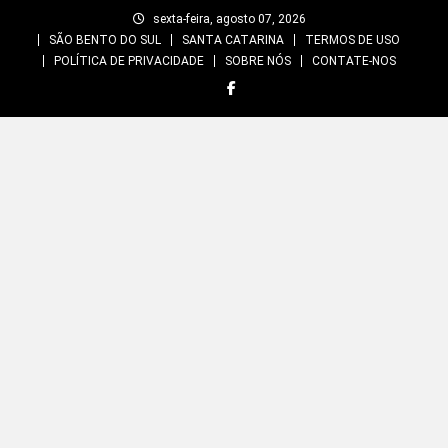
Skip
sexta-feira, agosto 07, 2026
to
SÃO BENTO DO SUL
SANTA CATARINA
TERMOS DE USO
content
POLÍTICA DE PRIVACIDADE
SOBRE NÓS
CONTATE-NOS