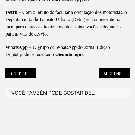
Detru –
Com o intuito de facilitar a orientação dos motoristas, o
Departamento de Trânsito Urbano (Detru) estará presente no
local para oferecer direcionamentos e sinalizações adequadas
para as vias de desvio.
WhatsApp –
O grupo de WhatsApp do Jornal Edição
clicando aqui.
Digital pode ser acessado
Navegação
REDE DOS CENTROS DE INOVAÇÃO DISCUTIDA EM SÃO BENTO DO SUL
APREENSÃO DE MAIS DE 1 TONELADA DE “SUBSTÂNCIA ANÁLOGA À MACONHA” EM SC
VOCÊ TAMBÉM PODE GOSTAR DE...
de
Post