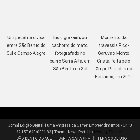
Um pedal na divisa
Eis o graxaim, ou
Momento da
entre São Bento do
cachorro do mato,
travessia Pico-
Sul e Campo Alegre
fotografado no
Garuva x Monte
bairro Serra Alta, em
Crista, feita pelo
São Bento do Sul
Grupo Perdidos no
Barranco, em 2019
Jornal Edição Digital é uma empresa da Carher Empreendimentos - CNPJ
32.157.690/0001-83
|
Theme: News Portal by
Mystery Themes
.
SÃO BENTO DO SUL
SANTA CATARINA
TERMOS DE USO