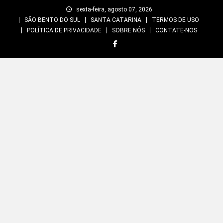
Skip
sexta-feira, agosto 07, 2026
to
SÃO BENTO DO SUL
SANTA CATARINA
TERMOS DE USO
content
POLÍTICA DE PRIVACIDADE
SOBRE NÓS
CONTATE-NOS