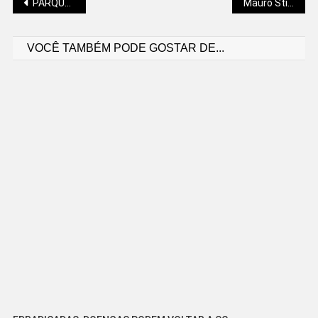
Navegação
PARQUE DOS DINOSSAUROS É DESMONTADO
Mauro Stiegler: FECHADO PARA BALANÇO
VOCÊ TAMBÉM PODE GOSTAR DE...
de
Post