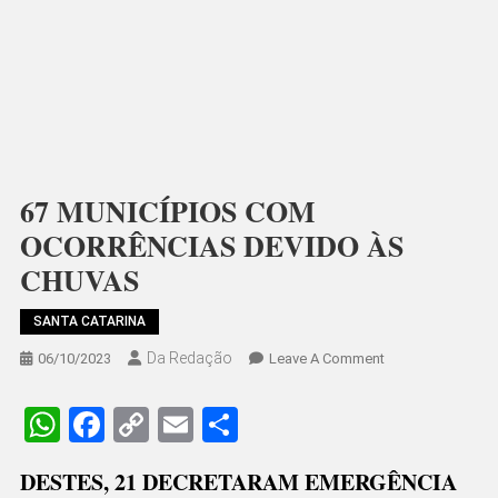
67 MUNICÍPIOS COM
OCORRÊNCIAS DEVIDO ÀS
CHUVAS
SANTA CATARINA
Da Redação
On
06/10/2023
Leave A Comment
67
MUNICÍPIOS
WhatsApp
Facebook
Copy
Email
Share
COM
Link
OCORRÊNCIAS
DESTES, 21 DECRETARAM EMERGÊNCIA
DEVIDO