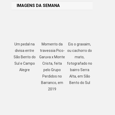
IMAGENS DA SEMANA
Um pedal na
Momento da
Eis o graxaim,
divisa entre
travessia Pico-
ou cachorro do
São Bento do
Garuva x Monte
mato,
Sul e Campo
Crista, feita
fotografado no
Alegre
pelo Grupo
bairro Serra
Perdidos no
Alta, em São
Barranco, em
Bento do Sul
2019