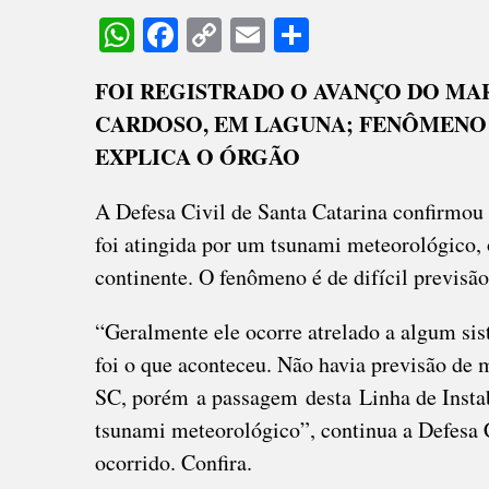
CIVIL
WhatsApp
Facebook
Copy
Email
Share
CONF
Link
TSUN
FOI REGISTRADO O AVANÇO DO MA
METE
CARDOSO, EM LAGUNA; FENÔMENO É
EM
SC
EXPLICA O ÓRGÃO
A Defesa Civil de Santa Catarina confirmou 
foi atingida por um tsunami meteorológico, 
continente. O fenômeno é de difícil previsã
“Geralmente ele ocorre atrelado a algum si
foi o que aconteceu. Não havia previsão de 
SC, porém a passagem desta Linha de Instab
tsunami meteorológico”, continua a Defesa 
ocorrido. Confira.