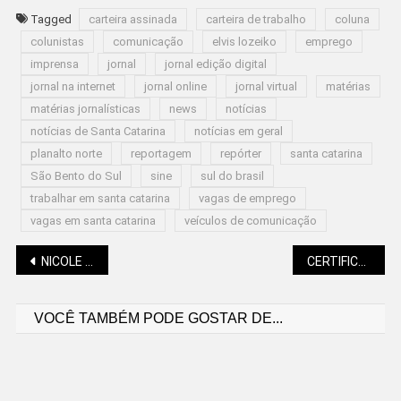
Tagged
carteira assinada
carteira de trabalho
coluna
colunistas
comunicação
elvis lozeiko
emprego
imprensa
jornal
jornal edição digital
jornal na internet
jornal online
jornal virtual
matérias
matérias jornalísticas
news
notícias
notícias de Santa Catarina
notícias em geral
planalto norte
reportagem
repórter
santa catarina
São Bento do Sul
sine
sul do brasil
trabalhar em santa catarina
vagas de emprego
vagas em santa catarina
veículos de comunicação
Navegação
NICOLE PILLATI (GOTAS DE LUZ): SOBRE AMAR A FAMÍLIA
CERTIFICADO DE CADASTRO DE IMÓVEL RURAL: ATENDIMENTO COMEÇA SEGUNDA (23)
VOCÊ TAMBÉM PODE GOSTAR DE...
de