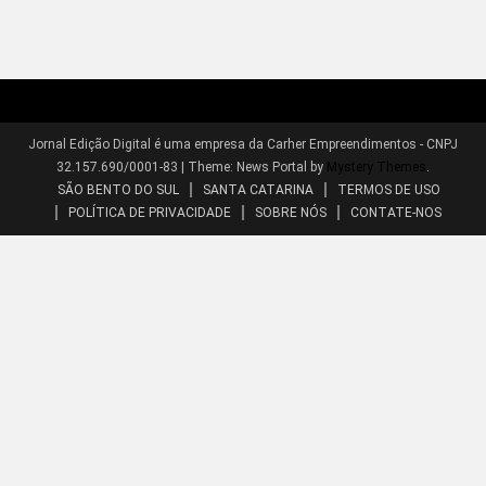
Jornal Edição Digital é uma empresa da Carher Empreendimentos - CNPJ
32.157.690/0001-83
|
Theme: News Portal by
Mystery Themes
.
SÃO BENTO DO SUL
SANTA CATARINA
TERMOS DE USO
POLÍTICA DE PRIVACIDADE
SOBRE NÓS
CONTATE-NOS