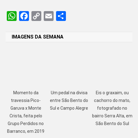
WhatsApp
Facebook
Copy
Email
Share
Link
IMAGENS DA SEMANA
Momento da
Um pedal na divisa
Eis o graxaim, ou
travessia Pico-
entre São Bento do
cachorro do mato,
Garuva x Monte
Sul e Campo Alegre
fotografado no
Crista, feita pelo
bairro Serra Alta, em
Grupo Perdidos no
São Bento do Sul
Barranco, em 2019