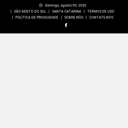
Skip
domingo, agosto 09, 2026
to
SÃO BENTO DO SUL
SANTA CATARINA
TERMOS DE USO
content
POLÍTICA DE PRIVACIDADE
SOBRE NÓS
CONTATE-NOS