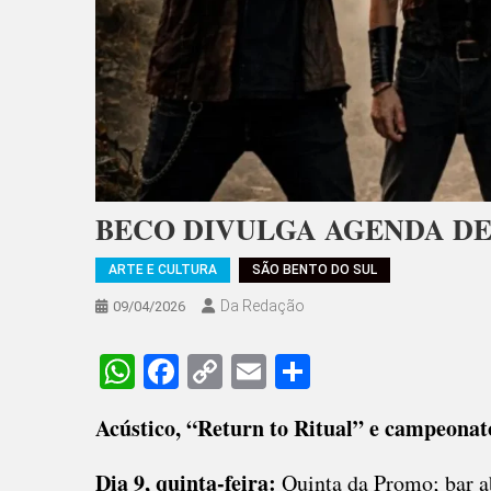
BECO DIVULGA AGENDA DE
ARTE E CULTURA
SÃO BENTO DO SUL
Da Redação
09/04/2026
WhatsApp
Facebook
Copy
Email
Share
Link
Acústico, “Return to Ritual” e campeonat
Dia 9, quinta-feira:
Quinta da Promo; bar ab