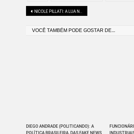
Navegação
NICOLE PILLATI: A LUA NÃO COMPENSA A JORNADA ESQUECIDA PELO AUTOCONHECIMENTO
VOCÊ TAMBÉM PODE GOSTAR DE...
de
Post
DIEGO ANDRADE (POLITICANDO): A
FUNCIONÁRI
POLÍTICA BRASILEIRA, DAS FAKE NEWS
INDUSTRIAI