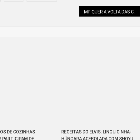
MP QUER A VOLTA DAS CÂMERAS CORPORAIS DA PM
OS DE COZINHAS
RECEITAS DO ELVIS: LINGUICINHA-
S PARTICIPAM DE
HÚNGARA ACEBOLADA COM SHOYU