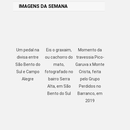
IMAGENS DA SEMANA
Um pedal na
Eis o graxaim,
Momento da
divisa entre
ou cachorro do
travessia Pico-
São Bento do
mato,
Garuva x Monte
Sul e Campo
fotografado no
Crista, feita
Alegre
bairro Serra
pelo Grupo
Alta, em São
Perdidos no
Bento do Sul
Barranco, em
2019