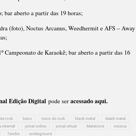
; bar aberto a partir das 19 horas;
ndra (foto), Noctus Arcanus, Weedhermit e AFS – Away
as;
1º Campeonato de Karaokê; bar aberto a partir das 16
nal Edição Digital
acessado aqui
.
pode ser
 de rock
beco
beco do rock
black metal
death metal
a internet
jornal online
jornal virtual
Metalcore
música
Tandra
underground