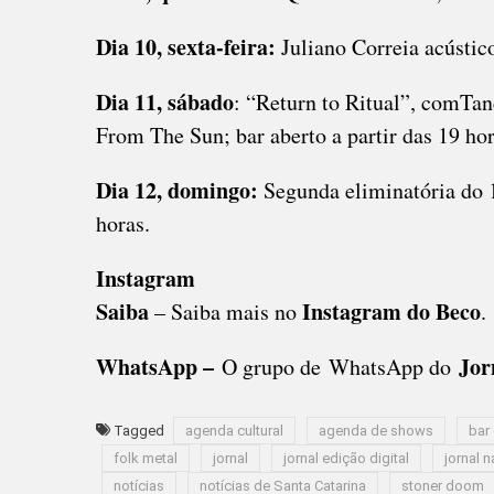
Dia 10, sexta-feira:
Juliano Correia acústico
Dia 11, sábado
: “Return to Ritual”, comTa
From The Sun; bar aberto a partir das 19 hor
Dia 12, domingo:
Segunda eliminatória do 
horas.
Instagram
Saiba
Instagram do Beco
– Saiba mais no
.
WhatsApp –
Jor
O grupo de WhatsApp do
Tagged
agenda cultural
agenda de shows
bar
folk metal
jornal
jornal edição digital
jornal n
notícias
notícias de Santa Catarina
stoner doom