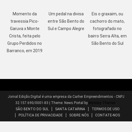
Momento da
Um pedal na divisa
Eis o graxaim, ou
travessia Pico-
entre São Bento do
cachorro do mato,
Garuva x Monte
Sul e Campo Alegre
fotografado no
Crista, feita pelo
bairro Serra Alta, em
Grupo Perdidos no
São Bento do Sul
Barranco, em 2019
Jornal Edição Digital é uma empresa da Carher Empreendimentos - CNPJ
32.157.690/0001-83
|
Theme: News Portal by
Mystery Themes
.
SÃO BENTO DO SUL
SANTA CATARINA
TERMOS DE USO
POLÍTICA DE PRIVACIDADE
SOBRE NÓS
CONTATE-NOS