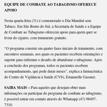
Link
AUXILIA
EQUIPE DE COMBATE AO TABAGISMO OFERECE
NO
APOIO
TRATAMENTO
CONTRA
Nesta quarta-feira (31) é comemorado o Dia Mundial sem
O
Tabaco. Em São Bento do Sul, a Secretaria de Saúde e a Equipe
CIGARRO
de Combate ao Tabagismo oferecem apoio para quem quer se
livrar do cigarro, com tratamento gratuito.
“O programa consiste em quatro fases iniciais de tratamento, com
encontros semanais, nos quais os pacientes recebem orientações e
suporte para enfrentar o desafio de abandonar o tabagismo. Após
a conclusão dos programas, todos os pacientes recebem
acompanhamento, que pode durar meses”, explica a farmacêutica
do Centro de Vigilância à Saúde (CVS), Emanuelle Gassner.
SAIBA MAIS –
Para aqueles que desejam obter mais
informações ou participar do programa de combate ao tabagismo,
é possível entrar em contato através do Whatsapp (47) 98497-
7310.