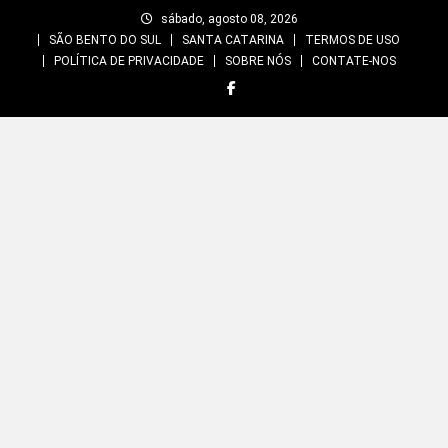
Skip
sábado, agosto 08, 2026
to
SÃO BENTO DO SUL
SANTA CATARINA
TERMOS DE USO
content
POLÍTICA DE PRIVACIDADE
SOBRE NÓS
CONTATE-NOS