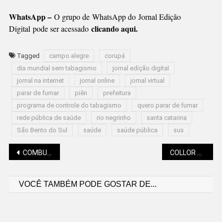
WhatsApp –
O grupo de WhatsApp do Jornal Edição
clicando aqui.
Digital pode ser acessado
Tagged
campo alegre
corupá
dia mundial sem tabagismo
jornal edição digital
jornal na internet
jornal online
jornal virtual
parar de fumar
piên
prefeitura
programa de controle do tabagismo
quero parar de fumar
rede pública de saúde
rio negrinho
santa catarina
São Bento do Sul
saúde
saúde pública
sus
Navegação
COMBUSTÍVEIS: VEJA OS PREÇOS ANTES DA MUDANÇA DO ICMS
COLLOR PEGA 8 ANOS E 10 MESES DE PRISÃO
VOCÊ TAMBÉM PODE GOSTAR DE...
de