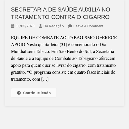
SECRETARIA DE SAÚDE AUXILIA NO
TRATAMENTO CONTRA O CIGARRO
On
31/05/2023
Da Redação
Leave A Comment
SECRETARIA
EQUIPE DE COMBATE AO TABAGISMO OFERECE
DE
APOIO Nesta quarta-feira (31) é comemorado o Dia
SAÚDE
Mundial sem Tabaco. Em São Bento do Sul, a Secretaria
AUXILIA
de Saúde e a Equipe de Combate ao Tabagismo oferecem
NO
apoio para quem quer se livrar do cigarro, com tratamento
TRATAMENTO
gratuito. “O programa consiste em quatro fases iniciais de
CONTRA
tratamento, com […]
O
CIGARRO
Continue lendo