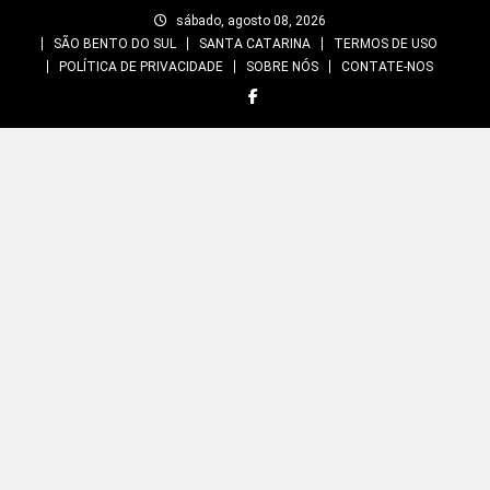
Skip
sábado, agosto 08, 2026
to
SÃO BENTO DO SUL
SANTA CATARINA
TERMOS DE USO
content
POLÍTICA DE PRIVACIDADE
SOBRE NÓS
CONTATE-NOS