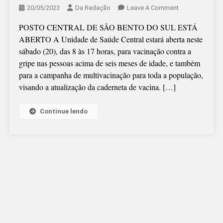
On
20/05/2023
Da Redação
Leave A Comment
VACINA
POSTO CENTRAL DE SÃO BENTO DO SUL ESTÁ
CONTRA
ABERTO A Unidade de Saúde Central estará aberta neste
A
sábado (20), das 8 às 17 horas, para vacinação contra a
GRIPE
gripe nas pessoas acima de seis meses de idade, e também
ATÉ
para a campanha de multivacinação para toda a população,
ÀS
visando a atualização da caderneta de vacina. […]
17
HORAS
DESTE
Continue lendo
SÁBADO
(20)