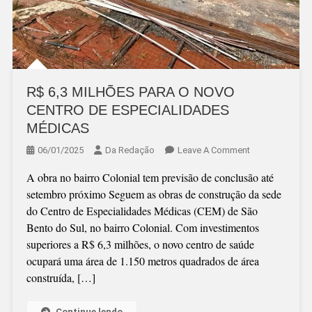
R$ 6,3 MILHÕES PARA O NOVO
CENTRO DE ESPECIALIDADES
MÉDICAS
On
06/01/2025
Da Redação
Leave A Comment
R$
A obra no bairro Colonial tem previsão de conclusão até
6,3
setembro próximo Seguem as obras de construção da sede
MILHÕES
do Centro de Especialidades Médicas (CEM) de São
PARA
Bento do Sul, no bairro Colonial. Com investimentos
O
superiores a R$ 6,3 milhões, o novo centro de saúde
NOVO
ocupará uma área de 1.150 metros quadrados de área
CENTRO
construída, […]
DE
ESPECIALIDAD
MÉDICAS
Continue lendo