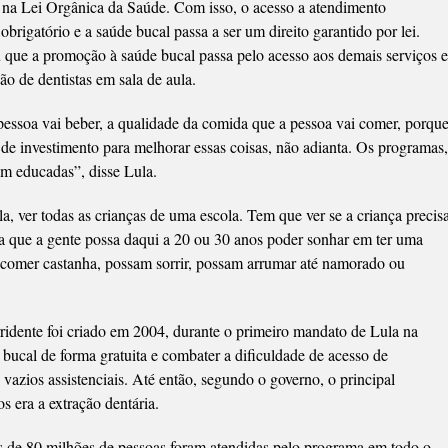
na Lei Orgânica da Saúde. Com isso, o acesso a atendimento
rigatório e a saúde bucal passa a ser um direito garantido por lei.
u que a promoção à saúde bucal passa pelo acesso aos demais serviços e
o de dentistas em sala de aula.
 pessoa vai beber, a qualidade da comida que a pessoa vai comer, porqu
de investimento para melhorar essas coisas, não adianta. Os programas,
em educadas”, disse Lula.
la, ver todas as crianças de uma escola. Tem que ver se a criança precis
ara que a gente possa daqui a 20 ou 30 anos poder sonhar em ter uma
comer castanha, possam sorrir, possam arrumar até namorado ou
ridente foi criado em 2004, durante o primeiro mandato de Lula na
 bucal de forma gratuita e combater a dificuldade de acesso de
vazios assistenciais. Até então, segundo o governo, o principal
s era a extração dentária.
 de 80 milhões de pessoas foram atendidas pelo programa em todo o