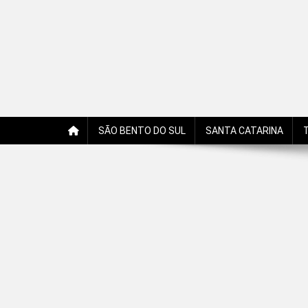
Jornal Edição Digital
Jornal com notícias, opiniões, charges, fotos e receitas 
SÃO BENTO DO SUL
SANTA CATARINA