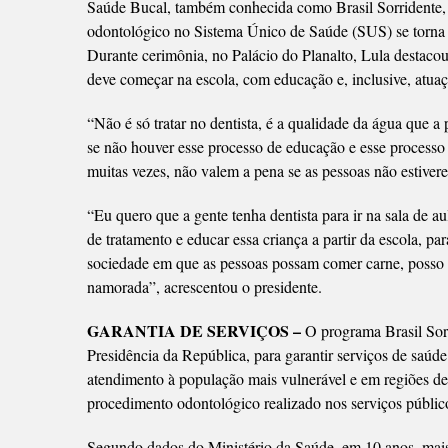
Saúde Bucal, também conhecida como Brasil Sorridente, 
odontológico no Sistema Único de Saúde (SUS) se torna ob
Durante cerimônia, no Palácio do Planalto, Lula destaco
deve começar na escola, com educação e, inclusive, atuaçã
“Não é só tratar no dentista, é a qualidade da água que a
se não houver esse processo de educação e esse processo 
muitas vezes, não valem a pena se as pessoas não estiver
“Eu quero que a gente tenha dentista para ir na sala de au
de tratamento e educar essa criança a partir da escola, p
sociedade em que as pessoas possam comer carne, posso 
namorada”, acrescentou o presidente.
GARANTIA DE SERVIÇOS –
O programa Brasil Sor
Presidência da República, para garantir serviços de saúde
atendimento à população mais vulnerável e em regiões de 
procedimento odontológico realizado nos serviços público
Segundo dados do Ministério da Saúde, em 10 anos, mais