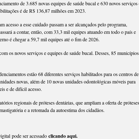
nciamento de 3.685 novas equipes de saúde bucal e 630 novos serviços 
abilitações é de R$ 136,87 milhões em 2023.
ham acesso a esse cuidado passam a ser alcançados pelo programa,
passará a contar, então, com 33,3 mil equipes atuando em todo o país e
rno é chegar a 59,7 mil equipes até o fim de 2026.
com os novos serviços e equipes de saúde bucal. Desses, 85 municípios
denciamentos estão 68 diferentes serviços habilitados para os centros de
unidades novas, além de 10 novas unidades odontológicas móveis para
s e de difícil acesso.
rios regionais de próteses dentárias, que ampliam a oferta de prótese
, mastigatória e a retomada da autoestima dos cidadãos.
clicando aqui.
gital pode ser acessado