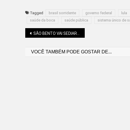
Tagged
brasil sorridente
governo federal
lula
saúde da boca
saúde pública
sistema único de 
Navegação
SÃO BENTO VAI SEDIAR A 13ª EDIÇÃO DOS JASTI
VOCÊ TAMBÉM PODE GOSTAR DE...
de
Post