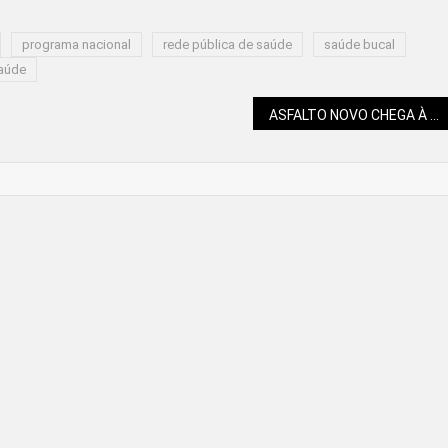
programa nacional
rede pública de saúde
saúde bucal
saúde
ASFALTO NOVO CHEGA À ESTRADA DAS NEVES