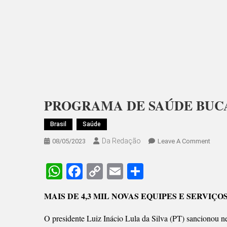
PROGRAMA DE SAÚDE BUC
Brasil
Saúde
Da Redação
On
08/05/2023
Leave A Comment
PROG
DE
WhatsApp
Facebook
Copy
Email
Share
SAÚD
Link
BUCA
MAIS DE 4,3 MIL NOVAS EQUIPES E SERVIÇ
INCO
AO
O presidente Luiz Inácio Lula da Silva (PT) sancionou nest
SUS