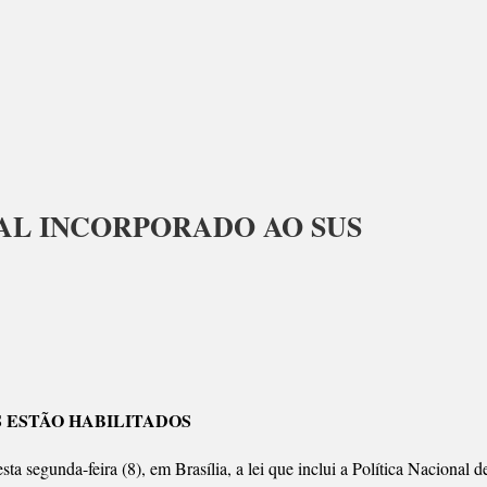
AL INCORPORADO AO SUS
RAMA
E
L
OS ESTÃO HABILITADOS
RPORADO
a segunda-feira (8), em Brasília, a lei que inclui a Política Nacional d