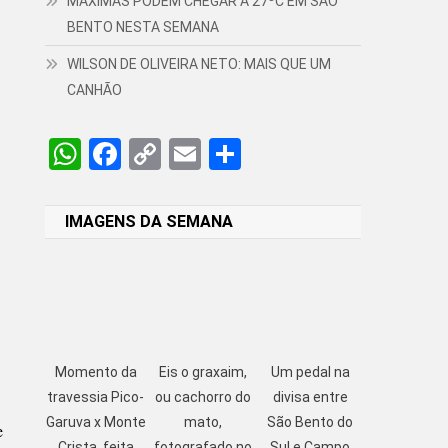
MÁXIMAS PODEM CHEGAR A 27ºC EM SÃO
BENTO NESTA SEMANA
WILSON DE OLIVEIRA NETO: MAIS QUE UM
CANHÃO
WhatsApp
Facebook
Copy
Email
Share
Link
IMAGENS DA SEMANA
Momento da
Eis o graxaim,
Um pedal na
travessia Pico-
ou cachorro do
divisa entre
Garuva x Monte
mato,
São Bento do
e
Crista, feita
fotografado no
Sul e Campo