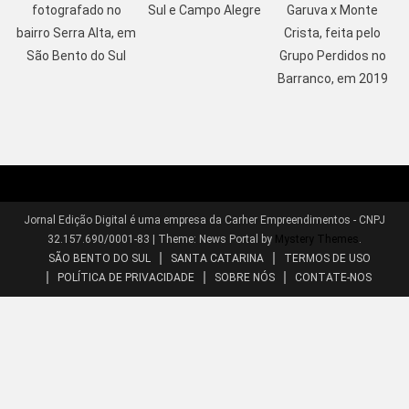
fotografado no
Sul e Campo Alegre
Garuva x Monte
bairro Serra Alta, em
Crista, feita pelo
São Bento do Sul
Grupo Perdidos no
Barranco, em 2019
Jornal Edição Digital é uma empresa da Carher Empreendimentos - CNPJ
32.157.690/0001-83
|
Theme: News Portal by
Mystery Themes
.
SÃO BENTO DO SUL
SANTA CATARINA
TERMOS DE USO
POLÍTICA DE PRIVACIDADE
SOBRE NÓS
CONTATE-NOS