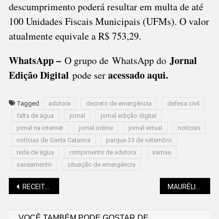
descumprimento poderá resultar em multa de até
100 Unidades Fiscais Municipais (UFMs). O valor
atualmente equivale a R$ 753,29.
WhatsApp –
Jornal
O grupo de WhatsApp do
Edição Digital
acessado aqui
.
pode ser
Tagged
adutora
decreto de emergência
defesa civil
falta de água
jornal
jornal edição digital
jornal na internet
jornal online
jornal virtual
notícias
notícias de Santa Catarina
parque 23 de setembro
rede de água
rompimento de adutora
samae
saneamento
situação de emergência
Navegação
RECEITAS DO ELVIS: COMO FAZER PÃO COM ATUM ACEBOLADO NO FORNO
MAURÉLIO MACHADO: AMOR INESQUECÍVEL
VOCÊ TAMBÉM PODE GOSTAR DE...