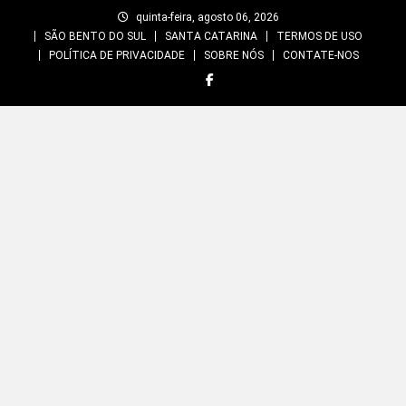
Skip
quinta-feira, agosto 06, 2026
to
SÃO BENTO DO SUL
SANTA CATARINA
TERMOS DE USO
content
POLÍTICA DE PRIVACIDADE
SOBRE NÓS
CONTATE-NOS