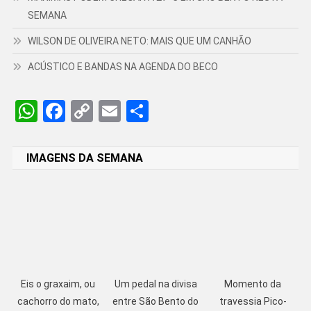
SEMANA
WILSON DE OLIVEIRA NETO: MAIS QUE UM CANHÃO
ACÚSTICO E BANDAS NA AGENDA DO BECO
WhatsApp
Facebook
Copy
Email
Share
Link
IMAGENS DA SEMANA
Eis o graxaim, ou
Um pedal na divisa
Momento da
cachorro do mato,
entre São Bento do
travessia Pico-