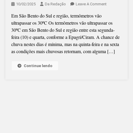
On
10/02/2025
Da Redação
Leave A Comment
DEFESA
Em São Bento do Sul e região, termômetros vão
CIVIL
ultrapassar os 30ºC Os termômetros vão ultrapassar os
PEDE
30ºC em São Bento do Sul e região entre esta segunda-
ATENÇÃO
feira (10) e quarta, conforme a Epagri/Ciram. A chance de
ÀS
chuva nestes dias é mínima, mas na quinta-feira e na sexta
OCORRÊNCIAS
as condições mais chuvosas retornam, com alguma […]
RELACIONADA
AO
CALOR
Continue lendo