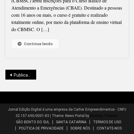
(CBMSC) abriu inscrições para o Curso Básico de
ATENDIMENTO
Atendimento a Emergências (CBAE). Destinado a pessoas
A
com 16 anos ou mais, o curso é gratuito e realizado
EMERGÊNCIAS
totalmente online, por meio da plataforma de ensino virtual
ABRE
do CBMSC. O […]
INSCRIÇÕES
Continue lendo
Navegação
Publicações mais antigas
por
Jornal Edição Digital é uma empresa da Carher Empreendimentos - CNPJ
32.157.690/0001-83
|
Theme: News Portal by
Mystery Themes
.
posts
SÃO BENTO DO SUL
SANTA CATARINA
TERMOS DE USO
POLÍTICA DE PRIVACIDADE
SOBRE NÓS
CONTATE-NOS