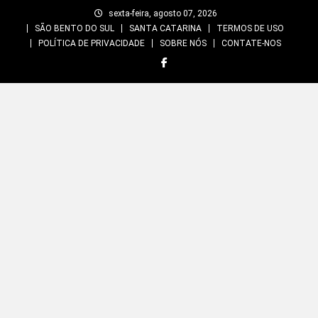
Skip
sexta-feira, agosto 07, 2026
to
SÃO BENTO DO SUL
SANTA CATARINA
TERMOS DE USO
content
POLÍTICA DE PRIVACIDADE
SOBRE NÓS
CONTATE-NOS