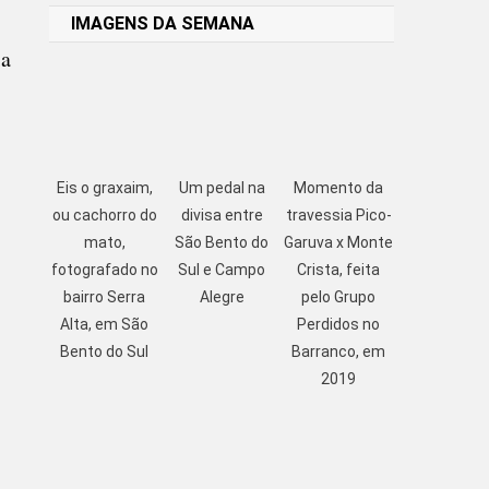
IMAGENS DA SEMANA
ia
Eis o graxaim,
Um pedal na
Momento da
ou cachorro do
divisa entre
travessia Pico-
mato,
São Bento do
Garuva x Monte
fotografado no
Sul e Campo
Crista, feita
bairro Serra
Alegre
pelo Grupo
Alta, em São
Perdidos no
Bento do Sul
Barranco, em
2019