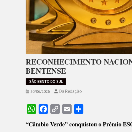
RECONHECIMENTO NACIONA
BENTENSE
SÃO BENTO DO SUL
Da Redação
20/06/2026
WhatsApp
Facebook
Copy
Email
Share
Link
“Câmbio Verde” conquistou o Prêmio ESG