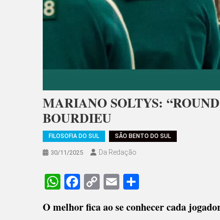
MARIANO SOLTYS: “ROUND 6
BOURDIEU
FILOSOFIA DO SUL
SÃO BENTO DO SUL
Da Redação
30/11/2025
WhatsApp
Facebook
Copy
Email
Share
Link
O melhor fica ao se conhecer cada jogado