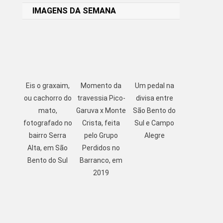
IMAGENS DA SEMANA
Eis o graxaim,
Momento da
Um pedal na
ou cachorro do
travessia Pico-
divisa entre
mato,
Garuva x Monte
São Bento do
fotografado no
Crista, feita
Sul e Campo
bairro Serra
pelo Grupo
Alegre
Alta, em São
Perdidos no
Bento do Sul
Barranco, em
2019