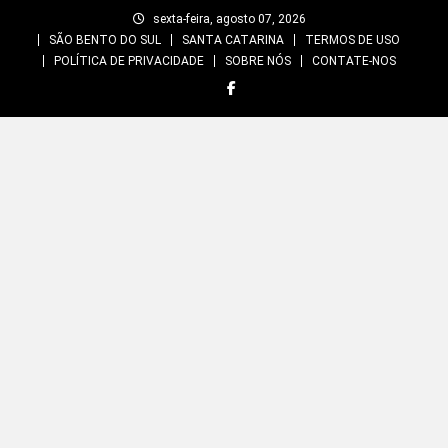
Skip
sexta-feira, agosto 07, 2026
to
SÃO BENTO DO SUL
SANTA CATARINA
TERMOS DE USO
content
POLÍTICA DE PRIVACIDADE
SOBRE NÓS
CONTATE-NOS