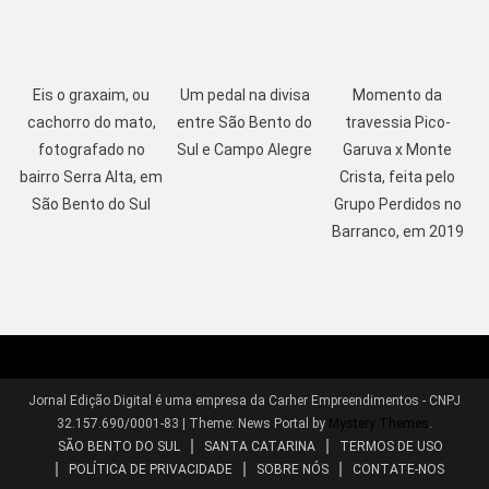
Eis o graxaim, ou
Um pedal na divisa
Momento da
cachorro do mato,
entre São Bento do
travessia Pico-
fotografado no
Sul e Campo Alegre
Garuva x Monte
bairro Serra Alta, em
Crista, feita pelo
São Bento do Sul
Grupo Perdidos no
Barranco, em 2019
Jornal Edição Digital é uma empresa da Carher Empreendimentos - CNPJ
32.157.690/0001-83
|
Theme: News Portal by
Mystery Themes
.
SÃO BENTO DO SUL
SANTA CATARINA
TERMOS DE USO
POLÍTICA DE PRIVACIDADE
SOBRE NÓS
CONTATE-NOS