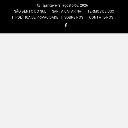
Skip
quinta-feira, agosto 06, 2026
to
SÃO BENTO DO SUL
SANTA CATARINA
TERMOS DE USO
content
POLÍTICA DE PRIVACIDADE
SOBRE NÓS
CONTATE-NOS