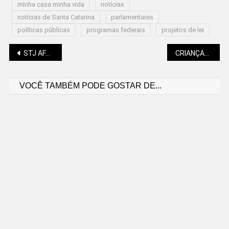
minha casa minha vida
notícias
notícias de Santa Catarina
parlamentares
políticas públicas
programas federais
projetos de lei
Navegação
STJ AFASTA CAUTELARMENTE MINISTRO CATARINENSE ACUSADO DE IMPORTUNAÇÃO SEXUAL
CRIANÇAS E ADOLESCENTES JÁ PODEM SER VACINADOS CONTRA A DENGUE EM SÃO BENTO
VOCÊ TAMBÉM PODE GOSTAR DE...
de
Post