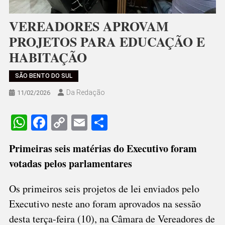
VEREADORES APROVAM
PROJETOS PARA EDUCAÇÃO E
HABITAÇÃO
SÃO BENTO DO SUL
Da Redação
11/02/2026
WhatsApp
Facebook
Copy
Email
Share
Link
Primeiras seis matérias do Executivo foram
votadas pelos parlamentares
Os primeiros seis projetos de lei enviados pelo
Executivo neste ano foram aprovados na sessão
desta terça-feira (10), na Câmara de Vereadores de