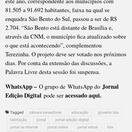
este ano, correspondente aos municípios com
81.505 a 91.692 habitantes, faixa na qual se
enquadra São Bento do Sul, passou a ser de R$
2.704. “São Bento está distante de Brasília e,
através da CNM, o município fica atualizado sobre
o que está acontecendo”, complementou
Terezinha. O projeto deve ser votado nos próximos
dias. Por conta da extensão das discussões, a
Palavra Livre desta sessão foi suspensa.
WhatsApp –
Jornal
O grupo de WhatsApp do
Edição Digital
acessado aqui
.
pode ser
Tagged
câmara vereadores
educação
governo lula
habitação
jornal
jornal edição digital
jornal na internet
jornal online
jornal virtual
lula