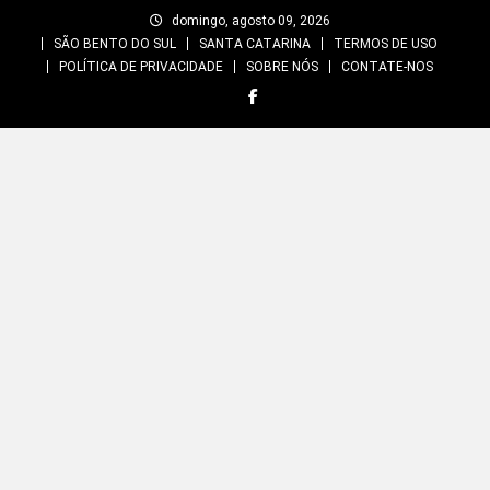
Skip
domingo, agosto 09, 2026
to
SÃO BENTO DO SUL
SANTA CATARINA
TERMOS DE USO
content
POLÍTICA DE PRIVACIDADE
SOBRE NÓS
CONTATE-NOS