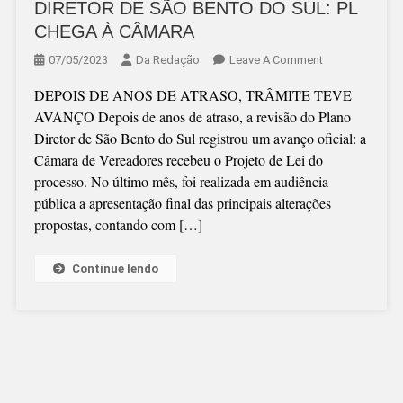
DIRETOR DE SÃO BENTO DO SUL: PL
CHEGA À CÂMARA
On
07/05/2023
Da Redação
Leave A Comment
PROCESSO
DEPOIS DE ANOS DE ATRASO, TRÂMITE TEVE
DE
AVANÇO Depois de anos de atraso, a revisão do Plano
REVISÃO
Diretor de São Bento do Sul registrou um avanço oficial: a
DO
Câmara de Vereadores recebeu o Projeto de Lei do
PLANO
processo. No último mês, foi realizada em audiência
DIRETOR
pública a apresentação final das principais alterações
DE
propostas, contando com […]
SÃO
BENTO
DO
Continue lendo
SUL:
PL
CHEGA
À
CÂMARA