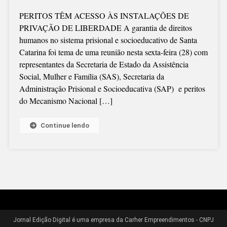
GARANTIA
PERITOS TÊM ACESSO ÀS INSTALAÇÕES DE
DE
PRIVAÇÃO DE LIBERDADE A garantia de direitos
DIREITOS
humanos no sistema prisional e socioeducativo de Santa
NO
Catarina foi tema de uma reunião nesta sexta-feira (28) com
SISTEMA
representantes da Secretaria de Estado da Assistência
PRISIONAL
Social, Mulher e Família (SAS), Secretaria da
É
Administração Prisional e Socioeducativa (SAP) e peritos
TEMA
do Mecanismo Nacional […]
DE
REUNIÃO
Continue lendo
Jornal Edição Digital é uma empresa da Carher Empreendimentos - CNPJ