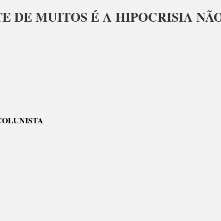
ORTE DE MUITOS É A HIPOCRISIA NÃ
r-
o:
COLUNISTA
E
OS
RISIA
AR