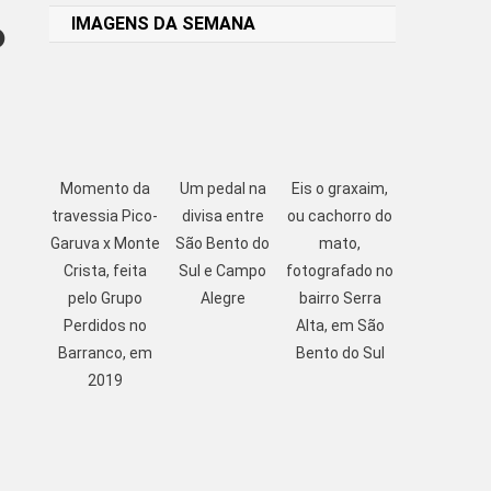
IMAGENS DA SEMANA
O
Momento da
Um pedal na
Eis o graxaim,
travessia Pico-
divisa entre
ou cachorro do
Garuva x Monte
São Bento do
mato,
Crista, feita
Sul e Campo
fotografado no
pelo Grupo
Alegre
bairro Serra
Perdidos no
Alta, em São
Barranco, em
Bento do Sul
2019