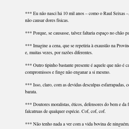
DORE
FÍSIC
*** Eu não nasci há 10 mil anos – como o Raul Seixas –, m
não causar dores físicas.
*** Porque, se causasse, talvez faltaria espaço no chão pa
*** Imagine a cena, que se repetiria à exaustão na Prov
e, muitas vezes, por razões diferentes.
*** Outro tipinho bastante presente é aquele que não é c
compromissos e finge não enganar a si mesmo.
*** Isso, claro, com as devidas desculpas esfarrapadas, c
barata.
*** Doutores moralistas, éticos, defensores do bem e da f
falcatruas de qualquer espécie. Cof, cof, cof.
*** Não tenho nada a ver com a vida bovina de ninguém,