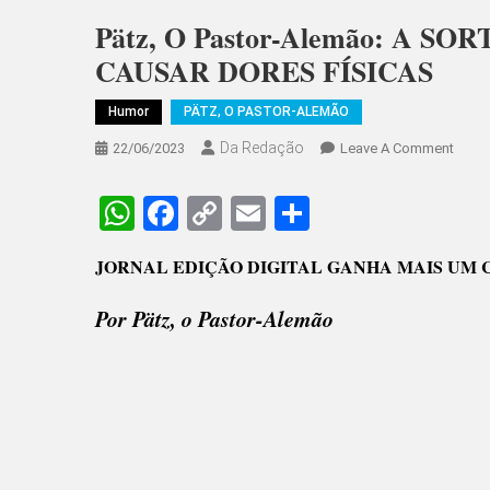
Pätz, O Pastor-Alemão: A S
CAUSAR DORES FÍSICAS
Humor
PÄTZ, O PASTOR-ALEMÃO
Da Redação
On
22/06/2023
Leave A Comment
Pätz,
O
WhatsApp
Facebook
Copy
Email
Share
Pasto
Link
Alemã
JORNAL EDIÇÃO DIGITAL GANHA MAIS UM 
A
SORT
Por Pätz, o Pastor-Alemão
DE
MUIT
É
A
HIPOC
NÃO
CAUS